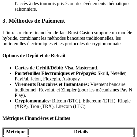
l’accès à des tournois privés ou des événements thématiques
saisonniers.
3. Méthodes de Paiement
L’infrastructure financière de JackBurst Casino supporte un modèle
hybride, combinant les méthodes bancaires traditionnelles, les
portefeuilles électroniques et les protocoles de cryptomonnaies.
Options de Dépôt et de Retrait
Cartes de Crédit/Débit:
Visa, Mastercard.
Portefeuilles Électroniques et Prépayés:
Skrill, Neteller,
PayPal, Jeton, Flexepin, Astropay.
Virements Bancaires et Instantanés:
Virement bancaire
traditionnel, Revolut, et Zimpler (pour les mécanismes Pay N
Play).
Cryptomonnaies:
Bitcoin (BTC), Ethereum (ETH), Ripple
(XRP), Tron (TRX), Litecoin (LTC).
Métriques Financières et Limites
Métrique
Détails