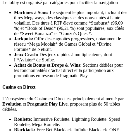
Le lobby est organisé par catégories pour faciliter la navigation
Machines à Sous:
Le segment le plus important, incluant des
titres Megaways, des classiques et des nouveautés à haute
volatilité. Des titres à RTP élevé comme *Starburst* (96,09
%) et *Book of Dead* (96,21 %) sont populaires, aux côtés
de *Sweet Bonanza* et *Gonzo’s Quest*.
Jackpots:
Offre des cagnottes progressives, notamment le
réseau *Mega Moolah* de Games Global et *Divine
Fortune* de NetEnt.
Jeux Crash:
Des jeux rapides à multiplicateurs, dont
l’*Aviator* de Spribe.
Achat de Bonus et Drops & Wins:
Sections dédiées pour
les fonctionnalités d’achat direct et la participation aux
promotions en réseau de Pragmatic Play.
Casino en Direct
L’écosystème du Casino en Direct est principalement alimenté par
Evolution
et
Pragmatic Play Live
, proposant plus de 50 tables
dédiées.
Roulette:
Immersive Roulette, Lightning Roulette, Speed
Roulette, Mega Roulette.
Blackjack:
Free Bet Blackjack, Infinite Blackjack, ONE