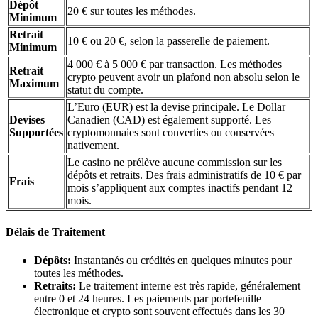
Dépôt
20 € sur toutes les méthodes.
Minimum
Retrait
10 € ou 20 €, selon la passerelle de paiement.
Minimum
4 000 € à 5 000 € par transaction. Les méthodes
Retrait
crypto peuvent avoir un plafond non absolu selon le
Maximum
statut du compte.
L’Euro (EUR) est la devise principale. Le Dollar
Devises
Canadien (CAD) est également supporté. Les
Supportées
cryptomonnaies sont converties ou conservées
nativement.
Le casino ne prélève aucune commission sur les
dépôts et retraits. Des frais administratifs de 10 € par
Frais
mois s’appliquent aux comptes inactifs pendant 12
mois.
Délais de Traitement
Dépôts:
Instantanés ou crédités en quelques minutes pour
toutes les méthodes.
Retraits:
Le traitement interne est très rapide, généralement
entre 0 et 24 heures. Les paiements par portefeuille
électronique et crypto sont souvent effectués dans les 30