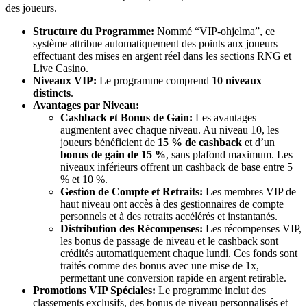
des joueurs.
Structure du Programme:
Nommé “VIP-ohjelma”, ce
système attribue automatiquement des points aux joueurs
effectuant des mises en argent réel dans les sections RNG et
Live Casino.
Niveaux VIP:
Le programme comprend
10 niveaux
distincts
.
Avantages par Niveau:
Cashback et Bonus de Gain:
Les avantages
augmentent avec chaque niveau. Au niveau 10, les
joueurs bénéficient de
15 % de cashback
et d’un
bonus de gain de 15 %
, sans plafond maximum. Les
niveaux inférieurs offrent un cashback de base entre 5
% et 10 %.
Gestion de Compte et Retraits:
Les membres VIP de
haut niveau ont accès à des gestionnaires de compte
personnels et à des retraits accélérés et instantanés.
Distribution des Récompenses:
Les récompenses VIP,
les bonus de passage de niveau et le cashback sont
crédités automatiquement chaque lundi. Ces fonds sont
traités comme des bonus avec une mise de 1x,
permettant une conversion rapide en argent retirable.
Promotions VIP Spéciales:
Le programme inclut des
classements exclusifs, des bonus de niveau personnalisés et