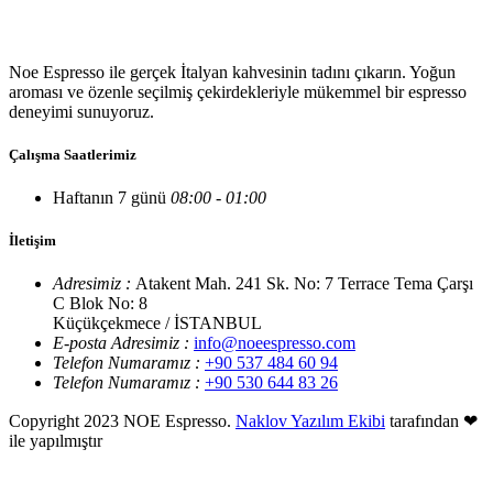
Noe Espresso ile gerçek İtalyan kahvesinin tadını çıkarın. Yoğun
aroması ve özenle seçilmiş çekirdekleriyle mükemmel bir espresso
deneyimi sunuyoruz.
Çalışma Saatlerimiz
Haftanın 7 günü
08:00 - 01:00
İletişim
Adresimiz :
Atakent Mah. 241 Sk. No: 7 Terrace Tema Çarşı
C Blok No: 8
Küçükçekmece / İSTANBUL
E-posta Adresimiz :
info@noeespresso.com
Telefon Numaramız :
+90 537 484 60 94
Telefon Numaramız :
+90 530 644 83 26
Copyright 2023 NOE Espresso.
Naklov Yazılım Ekibi
tarafından ❤
ile yapılmıştır