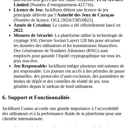
Limited
(Numéro d’enregistrement 421716).
Licence de Jeu:
JackBurst détient une licence de jeu
principale délivrée par l’
Autorité des Jeux de Curaçao
(Numéro de licence: OGL/2024/1585/0822).
Année de Création:
Le casino a été officiellement lancé en
2022
.
Mesures de Sécurité:
La plateforme utilise la technologie de
cryptage SSL (Secure Socket Layer) 128 bits pour sécuriser
les données des utilisateurs et les transmissions financières.
Des Générateurs de Nombres Aléatoires (RNG) sont
employés pour garantir l’équité cryptographique sur tous les
jeux non-live.
Jeu Responsable:
JackBurst intègre plusieurs mécanismes de
jeu responsable. Les joueurs ont accès à des périodes de pause
manuelles, des protocoles d’auto-exclusion, des paramètres de
limites de dépôt et des contrôles de réalité de jeu, tous
gérables depuis le tableau de bord utilisateur.
6. Support et Fonctionnalités
JackBurst Casino accorde une grande importance à l’accessibilité
des utilisateurs et à la performance fluide de la plateforme pour une
clientèle internationale.