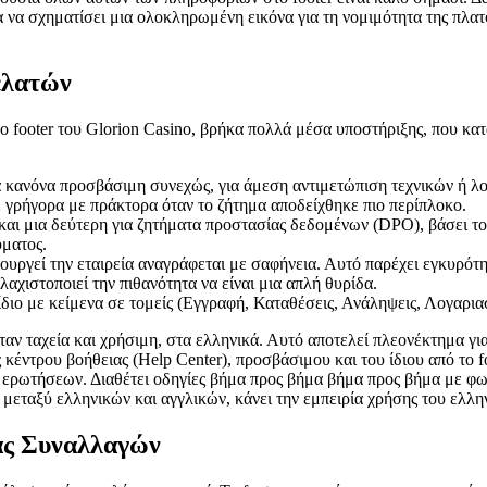
 να σχηματίσει μια ολοκληρωμένη εικόνα για τη νομιμότητα της πλατφ
ελατών
το footer του Glorion Casino, βρήκα πολλά μέσα υποστήριξης, που κα
ά κανόνα προσβάσιμη συνεχώς, για άμεση αντιμετώπιση τεχνικών ή λο
 γρήγορα με πράκτορα όταν το ζήτημα αποδείχθηκε πιο περίπλοκο.
α και μια δεύτερη για ζητήματα προστασίας δεδομένων (DPO), βάσει 
ύματος.
ουργεί την εταιρεία αναγράφεται με σαφήνεια. Αυτό παρέχει εγκυρότ
λαχιστοποιεί την πιθανότητα να είναι μια απλή θυρίδα.
διο με κείμενα σε τομείς (Εγγραφή, Καταθέσεις, Ανάληψεις, Λογαρια
αν ταχεία και χρήσιμη, στα ελληνικά. Αυτό αποτελεί πλεονέκτημα γι
ντρου βοήθειας (Help Center), προσβάσιμου και του ίδιου από το foo
α ερωτήσεων. Διαθέτει οδηγίες βήμα προς βήμα βήμα προς βήμα με φω
μεταξύ ελληνικών και αγγλικών, κάνει την εμπειρία χρήσης του ελλη
ας Συναλλαγών