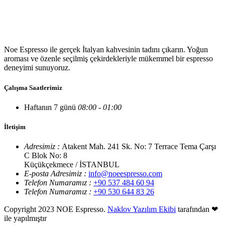
Noe Espresso ile gerçek İtalyan kahvesinin tadını çıkarın. Yoğun
aroması ve özenle seçilmiş çekirdekleriyle mükemmel bir espresso
deneyimi sunuyoruz.
Çalışma Saatlerimiz
Haftanın 7 günü
08:00 - 01:00
İletişim
Adresimiz :
Atakent Mah. 241 Sk. No: 7 Terrace Tema Çarşı
C Blok No: 8
Küçükçekmece / İSTANBUL
E-posta Adresimiz :
info@noeespresso.com
Telefon Numaramız :
+90 537 484 60 94
Telefon Numaramız :
+90 530 644 83 26
Copyright 2023 NOE Espresso.
Naklov Yazılım Ekibi
tarafından ❤
ile yapılmıştır