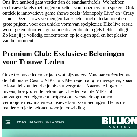
Ons live aanbod gaat verder dan de standaardtafels. We hebben
exclusieve tafels met hogere inzetten voor onze ervaren spelers. Ook
ontdek je innovatieve game shows zoals ‘Monopoly Live’ en ‘Crazy
Time’. Deze shows vermengen kansspelen met entertainment en
grote prijzen, voor een unieke vorm van spelplezier. Elke live sessie
wordt geleid door een getrainde dealer die de regels helder uitlegt.
Zo kan jij je volledig concentreren op je eigen spel en het plezier
van het moment.
Premium Club: Exclusieve Beloningen
voor Trouwe Leden
Onze trouwste leden krijgen wat bijzonders. Vandaar creëerden we
de Billionaire Casino VIP Club. Met regelmatig te meespelen, spaar
je loyaliteitspunten die je niveau vergroten. Naarmate hoger je
niveau, hoe groter de beloningen. Leden van de VIP-club
ontvangen een eigen contactpersoon, versnelde opnamen,
verhoogde maxima en exclusieve bonusaanbiedingen. Het is de
manier om je te belonen voor je toewijding.