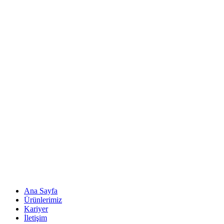
Ana Sayfa
Ürünlerimiz
Kariyer
İletişim