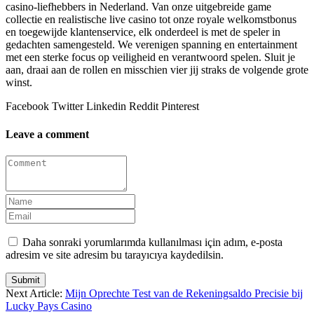
casino-liefhebbers in Nederland. Van onze uitgebreide game
collectie en realistische live casino tot onze royale welkomstbonus
en toegewijde klantenservice, elk onderdeel is met de speler in
gedachten samengesteld. We verenigen spanning en entertainment
met een sterke focus op veiligheid en verantwoord spelen. Sluit je
aan, draai aan de rollen en misschien vier jij straks de volgende grote
winst.
Facebook
Twitter
Linkedin
Reddit
Pinterest
Leave a comment
Daha sonraki yorumlarımda kullanılması için adım, e-posta
adresim ve site adresim bu tarayıcıya kaydedilsin.
Submit
Next Article:
Mijn Oprechte Test van de Rekeningsaldo Precisie bij
Lucky Pays Casino