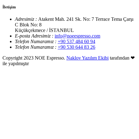
İletişim
Adresimiz :
Atakent Mah. 241 Sk. No: 7 Terrace Tema Çarşı
C Blok No: 8
Küçükçekmece / İSTANBUL
E-posta Adresimiz :
info@noeespresso.com
Telefon Numaramız :
+90 537 484 60 94
Telefon Numaramız :
+90 530 644 83 26
Copyright 2023 NOE Espresso.
Naklov Yazılım Ekibi
tarafından ❤
ile yapılmıştır