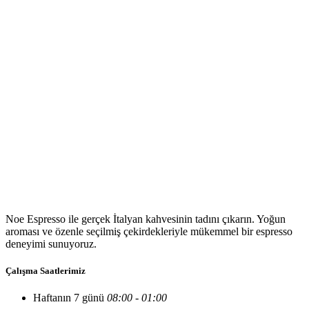
Noe Espresso ile gerçek İtalyan kahvesinin tadını çıkarın. Yoğun
aroması ve özenle seçilmiş çekirdekleriyle mükemmel bir espresso
deneyimi sunuyoruz.
Çalışma Saatlerimiz
Haftanın 7 günü
08:00 - 01:00