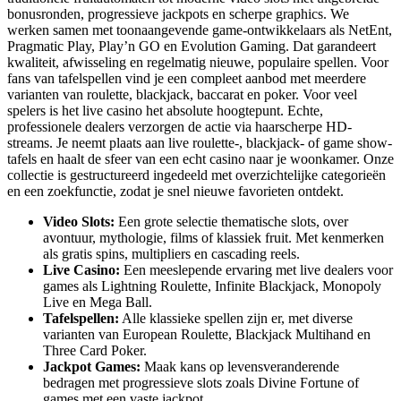
bonusronden, progressieve jackpots en scherpe graphics. We
werken samen met toonaangevende game-ontwikkelaars als NetEnt,
Pragmatic Play, Play’n GO en Evolution Gaming. Dat garandeert
kwaliteit, afwisseling en regelmatig nieuwe, populaire spellen. Voor
fans van tafelspellen vind je een compleet aanbod met meerdere
varianten van roulette, blackjack, baccarat en poker. Voor veel
spelers is het live casino het absolute hoogtepunt. Echte,
professionele dealers verzorgen de actie via haarscherpe HD-
streams. Je neemt plaats aan live roulette-, blackjack- of game show-
tafels en haalt de sfeer van een echt casino naar je woonkamer. Onze
collectie is gestructureerd ingedeeld met overzichtelijke categorieën
en een zoekfunctie, zodat je snel nieuwe favorieten ontdekt.
Video Slots:
Een grote selectie thematische slots, over
avontuur, mythologie, films of klassiek fruit. Met kenmerken
als gratis spins, multipliers en cascading reels.
Live Casino:
Een meeslepende ervaring met live dealers voor
games als Lightning Roulette, Infinite Blackjack, Monopoly
Live en Mega Ball.
Tafelspellen:
Alle klassieke spellen zijn er, met diverse
varianten van European Roulette, Blackjack Multihand en
Three Card Poker.
Jackpot Games:
Maak kans op levensveranderende
bedragen met progressieve slots zoals Divine Fortune of
games met een vaste jackpot.