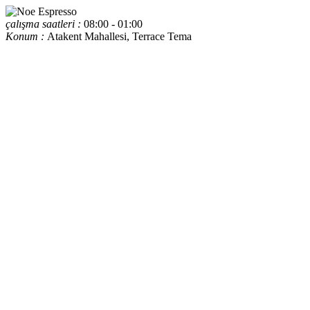
çalışma saatleri :
08:00 - 01:00
Konum :
Atakent Mahallesi, Terrace Tema