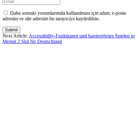
Daha sonraki yorumlarımda kullanılması için adım, e-posta
adresim ve site adresim bu tarayıcıya kaydedilsin.
Submit
Next Article:
Accessibility-Funktionen und barrierefreies Spielen in
Mental 2 Slot für Deutschland