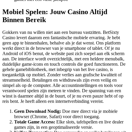
Mobiel Spelen: Jouw Casino Altijd
Binnen Bereik
Gokkers van nu willen niet aan een bureau vastzitten. BetSixty
Casino levert daarom een fantastische mobiele ervaring. Je hebt
geen app te binnenhalen, behalve als je dat wenst. Ons platform
werkt direct in de browser van je smartphone of tablet. Of je nu
Android of iOS benut, de website past zich soepel aan elk scherm
aan. De interface wordt overzichtelijk, met een heldere menubalk,
duidelijke game-icons en touch controls die goed functioneren. De
gehele gamebibliotheek, met inbegrip van het live casino, is
toegankelijk op mobiel. Zonder verlies aan grafische kwaliteit of
streamsnelheid. Betalingen en withdrawals zijn even veilig en
simpel als op de computer. Alle accountinstellingen en tools voor
verantwoord spelen zijn meteen te vinden. De spanning van een
winst is daarmee altijd in de buurt, of je nu even pauze hebt of op
reis bent. Je heeft alleen een internetverbinding vereist.
Geen Download Nodig:
Doe mee direct via je mobiele
browser (Chrome, Safari) voor direct toegang.
Totale Game Access:
Elke slots, tafelspellen en live dealer
games zijn, in een geoptimaliseerde versie.