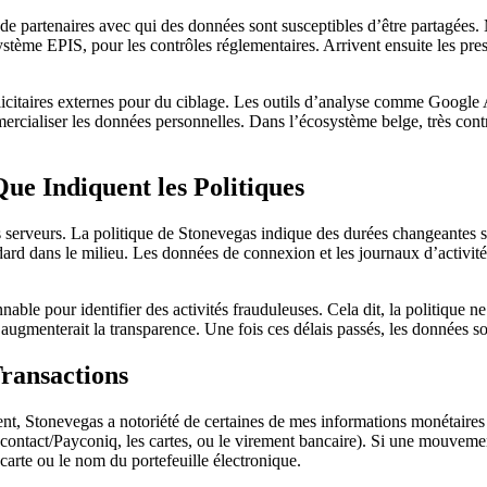
 de partenaires avec qui des données sont susceptibles d’être partagées. 
stème EPIS, pour les contrôles réglementaires. Arrivent ensuite les presta
licitaires externes pour du ciblage. Les outils d’analyse comme Google
ialiser les données personnelles. Dans l’écosystème belge, très contrô
ue Indiquent les Politiques
erveurs. La politique de Stonevegas indique des durées changeantes se
tandard dans le milieu. Les données de connexion et les journaux d’activi
nnable pour identifier des activités frauduleuses. Cela dit, la politique
gmenterait la transparence. Une fois ces délais passés, les données s
Transactions
t, Stonevegas a notoriété de certaines de mes informations monétaires 
ontact/Payconiq, les cartes, ou le virement bancaire). Si une mouvement
 carte ou le nom du portefeuille électronique.