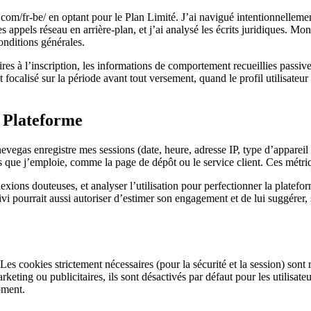
om/fr-be/ en optant pour le Plan Limité. J’ai navigué intentionnellement t
pels réseau en arrière-plan, et j’ai analysé les écrits juridiques. Mon o
conditions générales.
ires à l’inscription, les informations de comportement recueillies passive
 focalisé sur la période avant tout versement, quand le profil utilisateur
a Plateforme
gas enregistre mes sessions (date, heure, adresse IP, type d’appareil et 
 que j’emploie, comme la page de dépôt ou le service client. Ces métriqu
exions douteuses, et analyser l’utilisation pour perfectionner la plateform
vi pourrait aussi autoriser d’estimer son engagement et de lui suggérer, 
es cookies strictement nécessaires (pour la sécurité et la session) son
ing ou publicitaires, ils sont désactivés par défaut pour les utilisateu
oment.