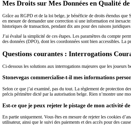
Mes Droits sur Mes Données en Qualité de
Grâce au RGPD et de la loi belge, je bénéficie de droits étendus que S
en mesure de demander une correction si une information est inexacte. L
historiques de transaction, pendant dix ans pour des raisons juridiques 
J’ai évalué la simplicité de ces étapes. Les paramètres du compte perm
des données (DPO), dont les coordonnées sont bien accessibles. La proc
Questions courantes : Interrogations Coura
Ci-dessous les solutions aux interrogations majeures que les joueurs be
Stonevegas commercialise-t-il mes informations perso
Selon ce que j’ai examiné, pas du tout. La règlement de protection des 
précis périmètre dicté par la autorisation belge. Rien n’montre une mo
Est-ce que je peux rejeter le pistage de mon activité de
En partie uniquement. Vous êtes en mesure de rejeter les cookies d’ana
utilisateur, ainsi que le suivi des paiements et des accès pour des caus