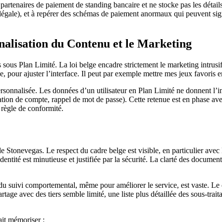
 partenaires de paiement de standing bancaire et ne stocke pas les détai
légale), et à repérer des schémas de paiement anormaux qui peuvent signa
nalisation du Contenu et le Marketing
s sous Plan Limité. La loi belge encadre strictement le marketing intru
ur ajuster l’interface. Il peut par exemple mettre mes jeux favoris en 
onnalisée. Les données d’un utilisateur en Plan Limité ne donnent l’i
ion de compte, rappel de mot de passe). Cette retenue est en phase avec l
 règle de conformité.
 Stonevegas. Le respect du cadre belge est visible, en particulier avec
ntité est minutieuse et justifiée par la sécurité. La clarté des documents
u suivi comportemental, même pour améliorer le service, est vaste. Le 
ge avec des tiers semble limité, une liste plus détaillée des sous-traitan
ait mémoriser :