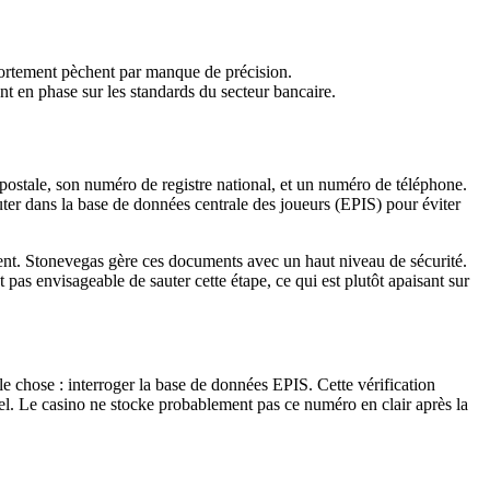
portement pèchent par manque de précision.
t en phase sur les standards du secteur bancaire.
postale, son numéro de registre national, et un numéro de téléphone.
outer dans la base de données centrale des joueurs (EPIS) pour éviter
écent. Stonevegas gère ces documents avec un haut niveau de sécurité.
t pas envisageable de sauter cette étape, ce qui est plutôt apaisant sur
le chose : interroger la base de données EPIS. Cette vérification
iel. Le casino ne stocke probablement pas ce numéro en clair après la