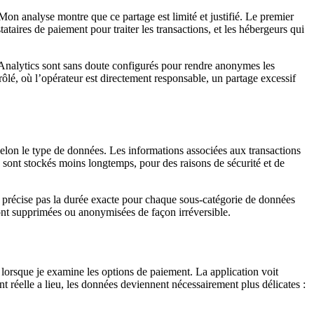
Mon analyse montre que ce partage est limité et justifié. Le premier
taires de paiement pour traiter les transactions, et les hébergeurs qui
 Analytics sont sans doute configurés pour rendre anonymes les
lé, où l’opérateur est directement responsable, un partage excessif
lon le type de données. Les informations associées aux transactions
té sont stockés moins longtemps, pour des raisons de sécurité et de
 ne précise pas la durée exacte pour chaque sous-catégorie de données
ont supprimées ou anonymisées de façon irréversible.
lorsque je examine les options de paiement. La application voit
 réelle a lieu, les données deviennent nécessairement plus délicates :