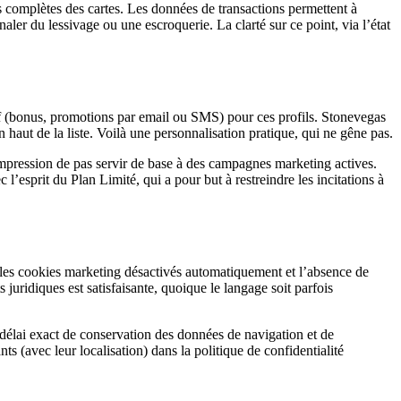
ls complètes des cartes. Les données de transactions permettent à
ler du lessivage ou une escroquerie. La clarté sur ce point, via l’état
sif (bonus, promotions par email ou SMS) pour ces profils. Stonevegas
haut de la liste. Voilà une personnalisation pratique, qui ne gêne pas.
mpression de pas servir de base à des campagnes marketing actives.
’esprit du Plan Limité, qui a pour but à restreindre les incitations à
 les cookies marketing désactivés automatiquement et l’absence de
 juridiques est satisfaisante, quoique le langage soit parfois
délai exact de conservation des données de navigation et de
ts (avec leur localisation) dans la politique de confidentialité