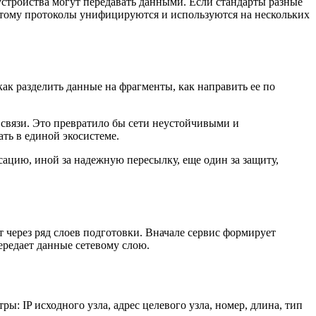
устройства могут передавать данными. Если стандарты разные
этому протоколы унифицируются и используются на нескольких
к разделить данные на фрагменты, как направить ее по
 связи. Это превратило бы сети неустойчивыми и
ь в единой экосистеме.
ацию, иной за надежную пересылку, еще один за защиту,
 через ряд слоев подготовки. Вначале сервис формирует
ередает данные сетевому слою.
: IP исходного узла, адрес целевого узла, номер, длина, тип