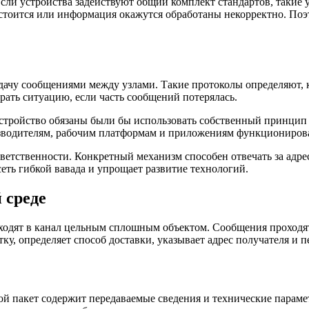
ли устройства задействуют общий комплект стандартов, такие 
остоится или информация окажутся обработаны некорректно. По
ачу сообщениями между узлами. Такие протоколы определяют, ка
брать ситуацию, если часть сообщений потерялась.
 устройство обязаны были бы использовать собственный принцип
водителям, рабочим платформам и приложениям функционироват
ветственности. Конкретный механизм способен отвечать за адрес
сеть гибкой вавада и упрощает развитие технологий.
 среде
уходят в канал цельным сплошным объектом. Сообщения проходят
у, определяет способ доставки, указывает адрес получателя и п
 пакет содержит передаваемые сведения и технические параметры