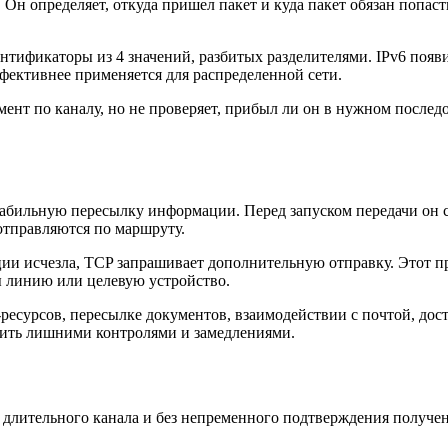
 Он определяет, откуда пришел пакет и куда пакет обязан попаст
нтификаторы из 4 значений, разбитых разделителями. IPv6 появи
фективнее применяется для распределенной сети.
агмент по каналу, но не проверяет, прибыл ли он в нужном после
абильную пересылку информации. Перед запуском передачи он с
отправляются по маршруту.
ии исчезла, TCP запрашивает дополнительную отправку. Этот п
ы линию или целевую устройство.
еб-ресурсов, пересылке документов, взаимодействии с почтой, д
тить лишними контролями и замедлениями.
 длительного канала и без непременного подтверждения получен