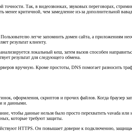
й точности. Так, в видеозвонках, звуковых переговорах, стрим
ть менее критичной, чем замедление из-за дополнительной вавад
Пользователю легче запомнить домен сайта, а приложениям необх
яет результат клиенту.
нализируется локальный кеш, затем вызов способен направить
твует результат для следующего обмена.
рверов вручную. Кроме простоты, DNS помогает разносить траф
тинок, оформления, скриптов и прочих файлов. Когда браузер за
ми и данными.
е, чтобы данные нельзя было просто перехватить vavada или и
ных, которые требуют защиты.
ствуют HTTPS. Он повышает доверие к подключению, защищает о