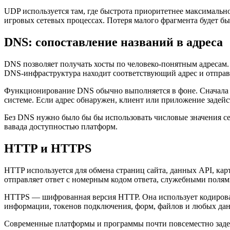
UDP используется там, где быстрота приоритетнее максимально
игровых сетевых процессах. Потеря малого фрагмента будет бы
DNS: сопоставление названий в адреса
DNS позволяет получать хосты по человеко-понятным адресам. 
DNS-инфраструктура находит соответствующий адрес и отправл
Функционирование DNS обычно выполняется в фоне. Сначала а
системе. Если адрес обнаружен, клиент или приложение задейс
Без DNS нужно было бы бы использовать числовые значения се
вавада доступностью платформ.
HTTP и HTTPS
HTTP используется для обмена страниц сайта, данных API, кар
отправляет ответ с номерным кодом ответа, служебными поля
HTTPS — шифрованная версия HTTP. Она использует кодировани
информации, токенов подключения, форм, файлов и любых дан
Современные платформы и программы почти повсеместно задей