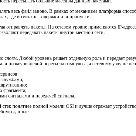
ность пересылать большие массивы данных пакетами.
влять весь файл заново. В рамках от механизма платформа спосо
алах, где возможны задержки или пропуски.
да отправлять пакеты. На сетевом уровне применяются IP-адреса
озволяют передавать пакеты внутри местной сети.
о слоям. Любой уровень решает отдельную роль и передает рез
али низкоуровневой пересылки импульса, а сетевому узлу не не
сервисов;
 службами;
ршрутизацию;
о фрагмента;
ми сигналами и передачей сигнала.
й стек понятнее полной модели OSI и лучше отражает устройство
ебную данные.