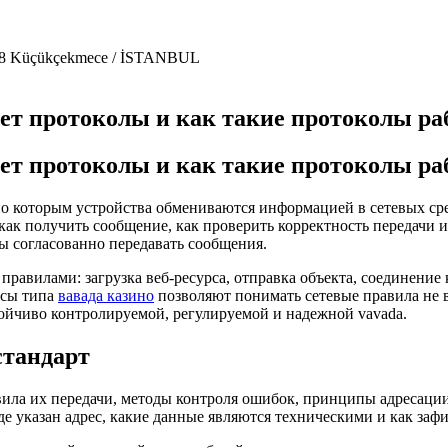
o: 8 Küçükçekmece / İSTANBUL
ет протоколы и как такие протоколы р
ет протоколы и как такие протоколы р
которым устройства обмениваются информацией в сетевых средах
как получить сообщение, как проверить корректность передачи и
ы согласованно передавать сообщения.
правилами: загрузка веб-ресурса, отправка объекта, соединение
рсы типа
вавада казино
позволяют понимать сетевые правила не в
ойчиво контролируемой, регулируемой и надежной vavada.
стандарт
а их передачи, методы контроля ошибок, принципы адресации и
е указан адрес, какие данные являются техническими и как зафи