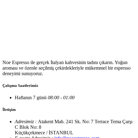
Noe Espresso ile gerçek İtalyan kahvesinin tadını çıkarın. Yoğun
aroması ve özenle seçilmiş çekirdekleriyle mükemmel bir espresso
deneyimi sunuyoruz.
Çalışma Saatlerimiz
Haftanın 7 günü
08:00 - 01:00
İletişim
Adresimiz :
Atakent Mah. 241 Sk. No: 7 Terrace Tema Çarşı
C Blok No: 8
Küçükçekmece / İSTANBUL