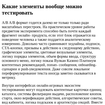
Какие элементы вообще можно
тестировать
A/B A/B формат годится далеко не только только ради
масштабных перестроек. На практическом уровне работы
предметом эксперимента способно быть почти каждый
фрагмент онлайн- продукта, если этот блок отражается на
поведение человека а также поддается аналитическому
измерению. Довольно часто сравнивают хедлайны, подписи,
CTA-кнопки, призывы к действию к следующему действию,
графические элементы, цветовые визуальные элементы,
логику порядка элементов, объем формы ввода, структуру
основного меню, логику показа Вулкан Казино Платинум
контентных рекомендаций, попап- сообщения, onboarding-
сценарии и push-уведомления. Даже совсем локальное
переформулирование текста иногда заметно сказывается в
метрику.
Внутри интерфейсах онлайн-игровых экосистем
тестированию могут подлежать контентные карточки единиц
каталога, системы фильтрации выдачи, расположение кнопок
старта, окно верификации действия, алгоритмические советы,
вид кабинета, логика подсказок и архитектура секций. Вместе