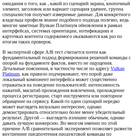
ожидания о того, как , какой из сценарий экрана, кнопочный
элемент, заголовок или вариант сценария удачнее, группа
специалистов получает измеримые данные. Для конкретного
владельца профиля знание подобного подхода полезно, ведь
многие заметные Вулкан Платинум обновления в рамках
интерфейсах, системах ориентации, нотификациях и
карточках контента содержимого оказываются как раз по
итогам таких проверок.
В экспертной сфере A/B тест считается почти как
фундаментальный подход формирования решений команды с
опорой на фундаменте фактов, вместо не ощущения.
Детальные пояснения, в частности числе по адресу
Vulkan
Platinum
, как правило подчеркивают, что порой даже
локальный компонент интерфейса может существенно
отражаться на поведение пользователей: интенсивность
нажатий, масштаб прохождения вовлечения, прохождение
процесса регистрации, старт инструмента или повторное
обращение на сервису. Какой-то один сценарий нередко
может выглядеть визуально интереснее, однако
демонстрировать относительно более менее убедительный
результат. Другой — выглядеть излишне обычным, однако
давать лучшую конверсию. Во многом именно по этой
причине A/B сравнительный эксперимент позволяет развести
внутренние предпочтения продуктовой команды по