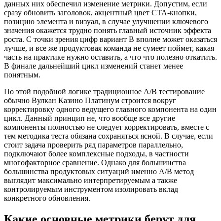
данных них обеспечил изменение метрики. Допустим, если
сразу обновить заголовок, акцентный цвет CTA-кнопки,
позицию элемента и визуал, в случае улучшении ключевого
значения окажется трудно понять главный источник эффекта
роста. С точки зрения цифр вариант B вполне может оказаться
лучше, и все же продуктовая команда не сумеет поймет, какая
часть на практике нужно оставить, а что что полезно откатить.
В финале дальнейший цикл изменений станет менее
понятным.
По этой подобной логике традиционное A/B тестирование
обычно Вулкан Казино Платинум строится вокруг
корректировку одного ведущего главного компонента на один
цикл. Данный принцип не, что вообще все другие
компоненты полностью не следует корректировать, вместе с
тем методика теста обязана сохраняться ясной. В случае, если
стоит задача проверить ряд параметров параллельно,
подключают более комплексные подходы, в частности
многофакторное сравнение. Однако для большинства
большинства продуктовых ситуаций именно A/B метод
выглядит максимально интерпретируемым а также
контролируемым инструментом изолировать вклад
конкретного обновления.
Какие основные метрики берут для