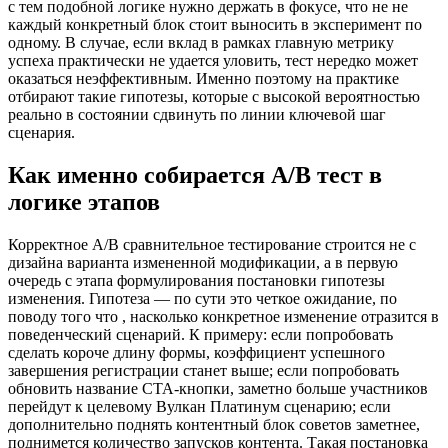
с тем подобной логике нужно держать в фокусе, что не не
каждый конкретный блок стоит выносить в эксперимент по
одному. В случае, если вклад в рамках главную метрику
успеха практически не удается уловить, тест нередко может
оказаться неэффективным. Именно поэтому на практике
отбирают такие гипотезы, которые с высокой вероятностью
реально в состоянии сдвинуть по линии ключевой шаг
сценария.
Как именно собирается A/B тест в
логике этапов
Корректное A/B сравнительное тестирование строится не с
дизайна варианта измененной модификации, а в первую
очередь с этапа формулирования постановки гипотезы
изменения. Гипотеза — по сути это четкое ожидание, по
поводу того что , насколько конкретное изменение отразится в
поведенческий сценарий. К примеру: если попробовать
сделать короче длину формы, коэффициент успешного
завершения регистрации станет выше; если попробовать
обновить название CTA-кнопки, заметно больше участников
перейдут к целевому Вулкан Платинум сценарию; если
дополнительно поднять контентный блок советов заметнее,
поднимется количество запусков контента. Такая постановка