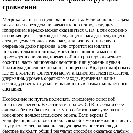
сравнении
Метрика зависит из цели эксперимента. Если основная задача
завязана с переходом по элементу по кнопку, ведущим
измерением нередко может оказываться CTR. Если особенно
основная цель — доход до следующего шага до следующего
следующему логическому шагу, анализируют в первую
очередь на долю перехода. Если строится юзабилити
пользовательского потока, могут быть полезны масштаб
прохождения воронки, временной интервал до ключевого
события, часть ошибочных действий или уровень Вулкан
Платинум дошедших до конца процессов. Внутри платформах
где есть контент контентом могут анализироваться показатель
удержания, уровень обратного захода, временная длина
сессии, уровень запусков и активность в рамках конкретного
сценария.
Необходимо не путать подменять смысловую основной
показатель легкой. В частности, подъем CTR отдельно себе
одном себе не обязательно сам по себе означает улучшение
конечного пользовательского опыта. Если версия B
модификация заставляет в большем объеме взаимодействовать
внутри элемент, однако на следующем этапе этого люди
быстрее выходят, общий результат способен оказаться слабым.