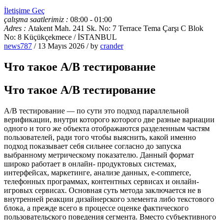
İletişime Geç
çalışma saatlerimiz :
08:00 - 01:00
Adres :
Atakent Mah. 241 Sk. No: 7 Terrace Tema Çarşı C Blok
No: 8 Küçükçekmece / İSTANBUL
news787
/ 13 Mayıs 2026 / by
crander
Что такое A/B тестирование
Что такое A/B тестирование
A/B тестирование — по сути это подход параллельной
верификации, внутри которого которого две разные вариации
одного и того же объекта отображаются разделенным частям
пользователей, ради того чтобы выяснить, какой именно
подход показывает себя сильнее согласно до запуска
выбранному метрическому показателю. Данный формат
широко работает в онлайн- продуктовых системах,
интерфейсах, маркетинге, анализе данных, e-commerce,
телефонных программах, контентных сервисах и онлайн-
игровых сервисах. Основная суть метода заключается не в
внутренней реакции дизайнерского элемента либо текстового
блока, а прежде всего в процессе оценке фактического
пользовательского поведения сегмента. Вместо субъективного