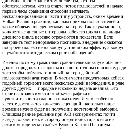
динамика происходит в том числе тем, что тем
обстоятельством, что на старте поток пользователей в начале
первые часы сравнения способна выглядеть
несбалансированной в части типу устройств, окнам времени
Vulkan Platinum реакции, каналам прихода пользователей а
также общему поведенческому паттерну. Также указанного,
конкретные дневные интервалы рабочего цикла и периоды
дневного цикла нередко отражаются в показатели. Если
завершить тест ненормально поспешно, внедрение окажется
построено далеко не на вокруг устойчивом эффекте, а вокруг
случайного эпизодическом срезе наблюдений.
Именно поэтому грамотный сравнительный запуск обычно
должен продолжаться длиться на достаточном горизонте, ради
того чтобы поймать типичный паттерн действий
пользователей аудитории. В части части продуктовых кейсах
подобный горизонт всего несколько дней наблюдения, в ряде
других других — порядка нескольких недель анализа. Это
строится в зависимости от объема трафика и
чувствительности главного показателя. И чем слабее по
частоте достигается ключевое сценарий, настолько шире
времени нужно будет на получение достаточной выборки.
Слишком раннее решение при A/B экспериментах почти
всегда толкает не к в сторону оперативности, а в итоге в
режим методически слабым Вулкан Казино Платинум