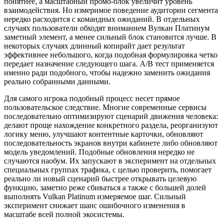
понятнее, а масштабный промо-блок увеличит уровень
взаимодействия. Но измеримое поведение аудитории сегмента
нередко расходится с командных ожиданий. В отдельных
случаях пользователи обходят вниманием Вулкан Платинум
заметный элемент, а менее сильный блок становится лучше. В
некоторых случаях длинный копирайт дает результат
эффективнее небольшого, когда подобная формулировка четко
передает назначение следующего шага. A/B тест применяется
именно ради подобного, чтобы надежно заменить ожидания
реально собранными данными.
Для самого игрока подобный процесс несет прямое
пользовательское следствие. Многие современные сервисы
последовательно оптимизируют сценарий движения человека:
делают проще нахождение конкретного раздела, реорганизуют
логику меню, улучшают контентные карточки, обновляют
последовательность экранов внутри кабинете либо обновляют
модель уведомлений. Подобные обновления нередко не
случаются наобум. Их запускают в эксперимент на отдельных
специальных группах трафика, с целью проверить, помогает
реально ли новый сценарий быстрее открывать целевую
функцию, заметно реже сбиваться а также с большей долей
выполнять Vulkan Platinum измеряемое шаг. Сильный
эксперимент снижает шанс ошибочного изменения в
масштабе всей полной экосистемы.