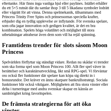
eftertanke. Här finns inga vanliga hjul eller paylines. Istället erhåller
du ett 5×5 rutnät där du samlar ihop 3 till 5 likadana symboler lodrätt
eller vågrätt för att vinna. Denna spelmekanik, tillsammans med
Princess Trinity Free Spins och prinsessornas speciella krafter,
erbjuder dig en tydlig upplevelse av inflytande. För svenska spelare,
som ofta jagar innovation och gedigen kvalitet, är det en bra
kombination. Spelets höga volatilitet och möjlighet till stora
utbetalningar attraherar även dem som vill ha rejäl spänning.
Framtidens trender för slots såsom Moon
Princess
Spelvärlden förflyttar sig ständigt vidare. Redan nu skådar vi trender
som ska forma spel som Moon Princess 100. Allt fler spel väver in
berättelser och karaktärsutveckling, likt små RPG-spel. Vi förväntar
oss också fler funktioner där spelare kan köpa sig direkt in i
bonusrundor. Det kräver en ännu skarpare bankrullsstrategi. Sociala
funktioner blir också viktigare. Möjligheten att fira stora vinster eller
delta i turneringar med andra svenskar skapar en känsla av
samhörighet kring favoritspelen.
De främsta strategierna för att öka
vinster