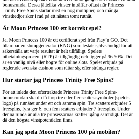
bonusrunda. Dessa jättelika vinster inträffar oftast när Princess
Trinity Free Spins startar med en hög multiplier, och många
vinstkedjor sker i rad på ett nästan tomt rutnät.
Är Moon Princess 100 ett korrekt spel?
Ja, Moon Princess 100 är ett certifierat spel från Play’n GO. Det
tillämpar en slumpgenerator (RNG) som testats självständigt för att
säkerställa att varje resultat är helt tillfälligt. Spelets
utbetalningsprocent (RTP) är tillgänglig och ligger på 96.50%. Det
är en vanlig nivå eller högre för online slots. Spelet erbjuds på
reglerade svenska casinon som rättar sig efter stränga regler.
Hur startar jag Princess Trinity Free Spins?
För att inleda den eftertraktade Princess Trinity Free Spins-
bonusrundan ska du få ihop tre eller fler scatter-symboler (spelets
logo) på rutnätet under ett och samma spin. Tre scatters erbjuder 5
freespins, fyra ger 6, och fem scatters erbjuder 7 freespins. Under
denna runda är alla tre prinsessornas krafter igång samtidigt. Det är
då den högsta vinstpotentialen finns.
Kan jag spela Moon Princess 100 på mobilen?