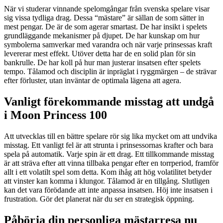
När vi studerar vinnande spelomgångar från svenska spelare visar
sig vissa tydliga drag. Dessa “mästare” är sällan de som sätter in
mest pengar. De är de som agerar smartast. De har insikt i spelets
grundläggande mekanismer på djupet. De har kunskap om hur
symbolerna samverkar med varandra och när varje prinsessas kraft
levererar mest effekt. Utöver detta har de en solid plan för sin
bankrulle. De har koll på hur man justerar insatsen efter spelets
tempo. Tålamod och disciplin är inpräglat i ryggmärgen – de strävar
efter förluster, utan inväntar de optimala lägena att agera.
Vanligt förekommande misstag att undgå
i Moon Princess 100
Att utvecklas till en bättre spelare rör sig lika mycket om att undvika
misstag. Ett vanligt fel är att strunta i prinsessornas krafter och bara
spela på automatik. Varje spin är ett drag. Ett tillkommande misstag
är att sträva efter att vinna tillbaka pengar efter en torrperiod, framför
allt i ett volatilt spel som detta. Kom ihåg att hög volatilitet betyder
att vinster kan komma i klungor. Tålamod är en tillgång. Slutligen
kan det vara förödande att inte anpassa insatsen. Höj inte insatsen i
frustration. Gör det planerat när du ser en strategisk öppning.
Påbörja din personliga mästarresa nu