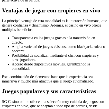
parte activa de la partida.
Ventajas de jugar con crupieres en vivo
La principal ventaja de esta modalidad es la interacción humana, que
genera confianza y dinamismo. Además, el casino en vivo ofrece
múltiples beneficios:
Transparencia en los juegos gracias a la transmisión en
directo.
Amplia variedad de juegos clásicos, como blackjack, ruleta o
baccarat.
Posibilidad de socializar mediante el chat con crupieres y
otros jugadores.
Acceso desde dispositivos móviles, garantizando la
comodidad.
Esta combinación de elementos hace que la experiencia sea
inmersiva y mucho más atractiva que el juego automatizado.
Juegos populares y sus características
SG Casino online ofrece una selección muy cuidada de juegos con
crupieres en vivo, que se adaptan a todo tipo de perfiles, desde