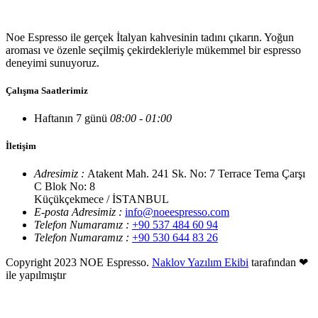
Noe Espresso ile gerçek İtalyan kahvesinin tadını çıkarın. Yoğun
aroması ve özenle seçilmiş çekirdekleriyle mükemmel bir espresso
deneyimi sunuyoruz.
Çalışma Saatlerimiz
Haftanın 7 günü
08:00 - 01:00
İletişim
Adresimiz :
Atakent Mah. 241 Sk. No: 7 Terrace Tema Çarşı
C Blok No: 8
Küçükçekmece / İSTANBUL
E-posta Adresimiz :
info@noeespresso.com
Telefon Numaramız :
+90 537 484 60 94
Telefon Numaramız :
+90 530 644 83 26
Copyright 2023 NOE Espresso.
Naklov Yazılım Ekibi
tarafından ❤
ile yapılmıştır