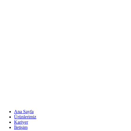
Ana Sayfa
Ürünlerimiz
Kariyer
İletişim