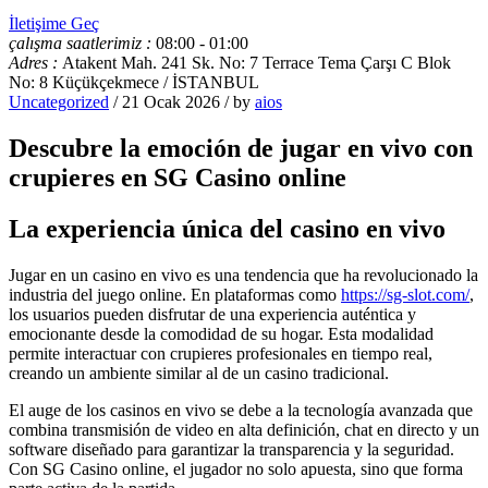
İletişime Geç
çalışma saatlerimiz :
08:00 - 01:00
Adres :
Atakent Mah. 241 Sk. No: 7 Terrace Tema Çarşı C Blok
No: 8 Küçükçekmece / İSTANBUL
Uncategorized
/ 21 Ocak 2026 / by
aios
Descubre la emoción de jugar en vivo con
crupieres en SG Casino online
La experiencia única del casino en vivo
Jugar en un casino en vivo es una tendencia que ha revolucionado la
industria del juego online. En plataformas como
https://sg-slot.com/
,
los usuarios pueden disfrutar de una experiencia auténtica y
emocionante desde la comodidad de su hogar. Esta modalidad
permite interactuar con crupieres profesionales en tiempo real,
creando un ambiente similar al de un casino tradicional.
El auge de los casinos en vivo se debe a la tecnología avanzada que
combina transmisión de video en alta definición, chat en directo y un
software diseñado para garantizar la transparencia y la seguridad.
Con SG Casino online, el jugador no solo apuesta, sino que forma