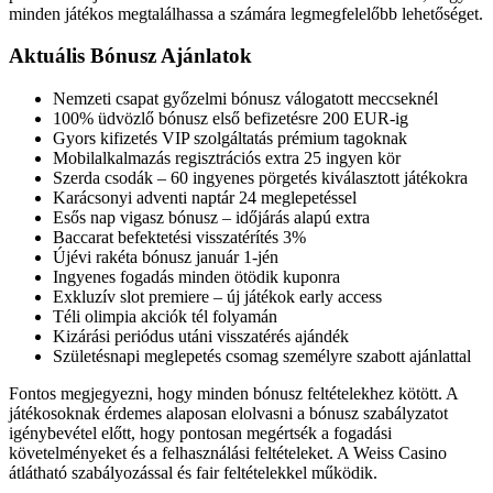
minden játékos megtalálhassa a számára legmegfelelőbb lehetőséget.
Aktuális Bónusz Ajánlatok
Nemzeti csapat győzelmi bónusz válogatott meccseknél
100% üdvözlő bónusz első befizetésre 200 EUR-ig
Gyors kifizetés VIP szolgáltatás prémium tagoknak
Mobilalkalmazás regisztrációs extra 25 ingyen kör
Szerda csodák – 60 ingyenes pörgetés kiválasztott játékokra
Karácsonyi adventi naptár 24 meglepetéssel
Esős nap vigasz bónusz – időjárás alapú extra
Baccarat befektetési visszatérítés 3%
Újévi rakéta bónusz január 1-jén
Ingyenes fogadás minden ötödik kuponra
Exkluzív slot premiere – új játékok early access
Téli olimpia akciók tél folyamán
Kizárási periódus utáni visszatérés ajándék
Születésnapi meglepetés csomag személyre szabott ajánlattal
Fontos megjegyezni, hogy minden bónusz feltételekhez kötött. A
játékosoknak érdemes alaposan elolvasni a bónusz szabályzatot
igénybevétel előtt, hogy pontosan megértsék a fogadási
követelményeket és a felhasználási feltételeket. A Weiss Casino
átlátható szabályozással és fair feltételekkel működik.