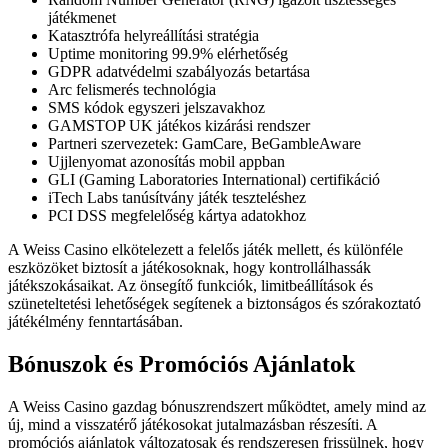
játékmenet
Katasztrófa helyreállítási stratégia
Uptime monitoring 99.9% elérhetőség
GDPR adatvédelmi szabályozás betartása
Arc felismerés technológia
SMS kódok egyszeri jelszavakhoz
GAMSTOP UK játékos kizárási rendszer
Partneri szervezetek: GamCare, BeGambleAware
Ujjlenyomat azonosítás mobil appban
GLI (Gaming Laboratories International) certifikáció
iTech Labs tanúsítvány játék teszteléshez
PCI DSS megfelelőség kártya adatokhoz
A Weiss Casino elkötelezett a felelős játék mellett, és különféle
eszközöket biztosít a játékosoknak, hogy kontrollálhassák
játékszokásaikat. Az önsegítő funkciók, limitbeállítások és
szüneteltetési lehetőségek segítenek a biztonságos és szórakoztató
játékélmény fenntartásában.
Bónuszok és Promóciós Ajánlatok
A Weiss Casino gazdag bónuszrendszert működtet, amely mind az
új, mind a visszatérő játékosokat jutalmazásban részesíti. A
promóciós ajánlatok változatosak és rendszeresen frissülnek, hogy