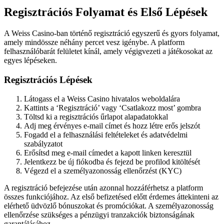
Regisztrációs Folyamat és Első Lépések
A Weiss Casino-ban történő regisztráció egyszerű és gyors folyamat,
amely mindössze néhány percet vesz igénybe. A platform
felhasználóbarát felületet kínál, amely végigvezeti a játékosokat az
egyes lépéseken.
Regisztrációs Lépések
Látogass el a Weiss Casino hivatalos weboldalára
Kattints a ‘Regisztráció’ vagy ‘Csatlakozz most’ gombra
Töltsd ki a regisztrációs űrlapot alapadatokkal
Adj meg érvényes e-mail címet és hozz létre erős jelszót
Fogadd el a felhasználási feltételeket és adatvédelmi
szabályzatot
Erősítsd meg e-mail címedet a kapott linken keresztül
Jelentkezz be új fiókodba és fejezd be profilod kitöltését
Végezd el a személyazonosság ellenőrzést (KYC)
A regisztráció befejezése után azonnal hozzáférhetsz a platform
összes funkciójához. Az első befizetésed előtt érdemes áttekinteni az
elérhető üdvözlő bónuszokat és promóciókat. A személyazonosság
ellenőrzése szükséges a pénzügyi tranzakciók biztonságának
garantálásához.