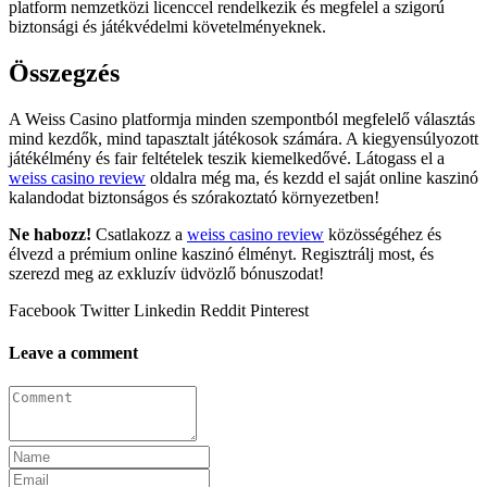
platform nemzetközi licenccel rendelkezik és megfelel a szigorú
biztonsági és játékvédelmi követelményeknek.
Összegzés
A Weiss Casino platformja minden szempontból megfelelő választás
mind kezdők, mind tapasztalt játékosok számára. A kiegyensúlyozott
játékélmény és fair feltételek teszik kiemelkedővé. Látogass el a
weiss casino review
oldalra még ma, és kezdd el saját online kaszinó
kalandodat biztonságos és szórakoztató környezetben!
Ne habozz!
Csatlakozz a
weiss casino review
közösségéhez és
élvezd a prémium online kaszinó élményt. Regisztrálj most, és
szerezd meg az exkluzív üdvözlő bónuszodat!
Facebook
Twitter
Linkedin
Reddit
Pinterest
Leave a comment