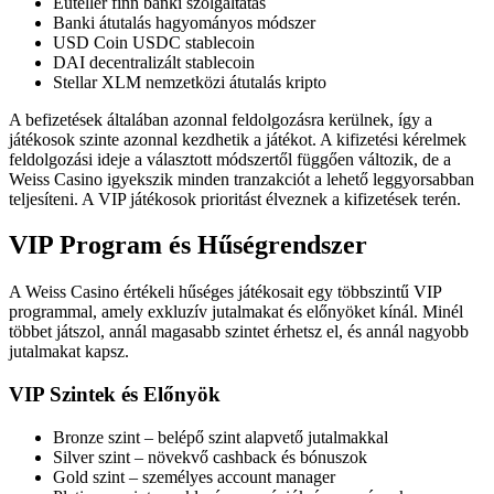
Euteller finn banki szolgáltatás
Banki átutalás hagyományos módszer
USD Coin USDC stablecoin
DAI decentralizált stablecoin
Stellar XLM nemzetközi átutalás kripto
A befizetések általában azonnal feldolgozásra kerülnek, így a
játékosok szinte azonnal kezdhetik a játékot. A kifizetési kérelmek
feldolgozási ideje a választott módszertől függően változik, de a
Weiss Casino igyekszik minden tranzakciót a lehető leggyorsabban
teljesíteni. A VIP játékosok prioritást élveznek a kifizetések terén.
VIP Program és Hűségrendszer
A Weiss Casino értékeli hűséges játékosait egy többszintű VIP
programmal, amely exkluzív jutalmakat és előnyöket kínál. Minél
többet játszol, annál magasabb szintet érhetsz el, és annál nagyobb
jutalmakat kapsz.
VIP Szintek és Előnyök
Bronze szint – belépő szint alapvető jutalmakkal
Silver szint – növekvő cashback és bónuszok
Gold szint – személyes account manager