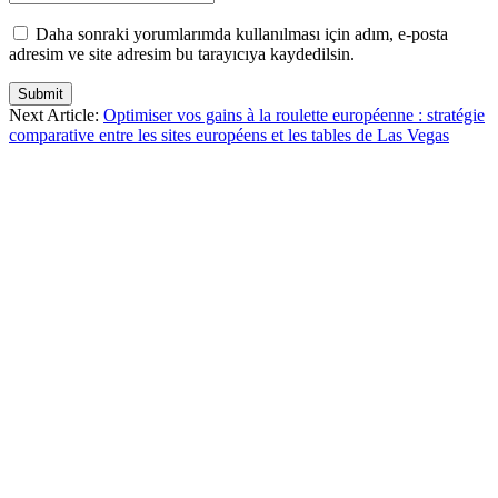
Daha sonraki yorumlarımda kullanılması için adım, e-posta
adresim ve site adresim bu tarayıcıya kaydedilsin.
Submit
Next Article:
Optimiser vos gains à la roulette européenne : stratégie
comparative entre les sites européens et les tables de Las Vegas