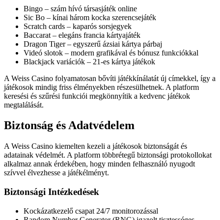
Bingo – szám hívó társasjáték online
Sic Bo – kínai három kocka szerencsejáték
Scratch cards – kaparós sorsjegyek
Baccarat – elegáns francia kártyajáték
Dragon Tiger – egyszerű ázsiai kártya párbaj
Videó slotok – modern grafikával és bónusz funkciókkal
Blackjack variációk – 21-es kártya játékok
A Weiss Casino folyamatosan bővíti játékkínálatát új címekkel, így a
játékosok mindig friss élményekben részesülhetnek. A platform
keresési és szűrési funkciói megkönnyítik a kedvenc játékok
megtalálását.
Biztonság és Adatvédelem
A Weiss Casino kiemelten kezeli a játékosok biztonságát és
adatainak védelmét. A platform többrétegű biztonsági protokollokat
alkalmaz annak érdekében, hogy minden felhasználó nyugodt
szívvel élvezhesse a játékélményt.
Biztonsági Intézkedések
Kockázatkezelő csapat 24/7 monitorozással
Random Number Generator (RNG) igazolt tisztességes