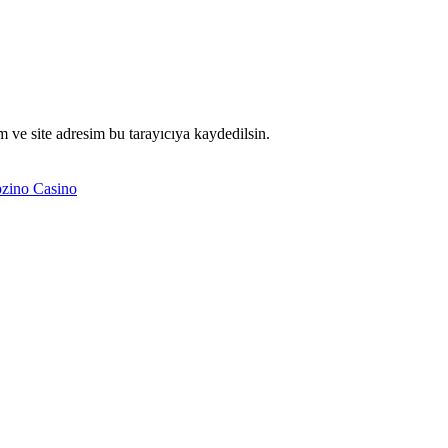
 ve site adresim bu tarayıcıya kaydedilsin.
pzino Casino