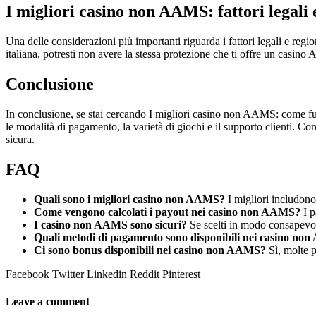
I migliori casino non AAMS: fattori legali 
Una delle considerazioni più importanti riguarda i fattori legali e regi
italiana, potresti non avere la stessa protezione che ti offre un casin
Conclusione
In conclusione, se stai cercando I migliori casino non AAMS: come fun
le modalità di pagamento, la varietà di giochi e il supporto clienti. C
sicura.
FAQ
Quali sono i migliori casino non AAMS?
I migliori includon
Come vengono calcolati i payout nei casino non AAMS?
I p
I casino non AAMS sono sicuri?
Se scelti in modo consapevol
Quali metodi di pagamento sono disponibili nei casino n
Ci sono bonus disponibili nei casino non AAMS?
Sì, molte p
Facebook
Twitter
Linkedin
Reddit
Pinterest
Leave a comment