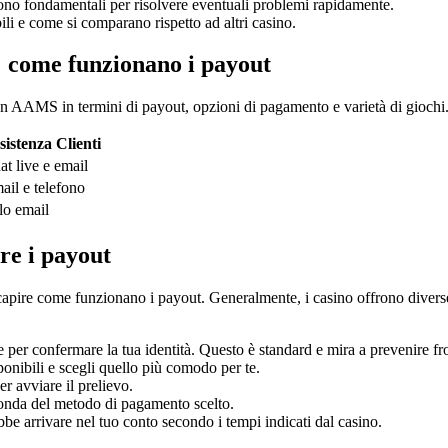
ono fondamentali per risolvere eventuali problemi rapidamente.
ili e come si comparano rispetto ad altri casino.
: come funzionano i payout
e non AAMS in termini di payout, opzioni di pagamento e varietà di giochi
sistenza Clienti
at live e email
ail e telefono
lo email
re i payout
pire come funzionano i payout. Generalmente, i casino offrono diverse 
 per confermare la tua identità. Questo è standard e mira a prevenire fr
onibili e scegli quello più comodo per te.
er avviare il prelievo.
conda del metodo di pagamento scelto.
be arrivare nel tuo conto secondo i tempi indicati dal casino.