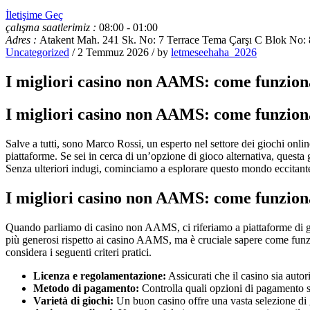
İletişime Geç
çalışma saatlerimiz :
08:00 - 01:00
Adres :
Atakent Mah. 241 Sk. No: 7 Terrace Tema Çarşı C Blok N
Uncategorized
/ 2 Temmuz 2026 / by
letmeseehaha_2026
I migliori casino non AAMS: come funzion
I migliori casino non AAMS: come funzion
Salve a tutti, sono Marco Rossi, un esperto nel settore dei giochi on
piattaforme. Se sei in cerca di un’opzione di gioco alternativa, questa gui
Senza ulteriori indugi, cominciamo a esplorare questo mondo eccitant
I migliori casino non AAMS: come funziona
Quando parliamo di casino non AAMS, ci riferiamo a piattaforme di g
più generosi rispetto ai casino AAMS, ma è cruciale sapere come funzi
considera i seguenti criteri pratici.
Licenza e regolamentazione:
Assicurati che il casino sia auto
Metodo di pagamento:
Controlla quali opzioni di pagamento so
Varietà di giochi:
Un buon casino offre una vasta selezione di gi