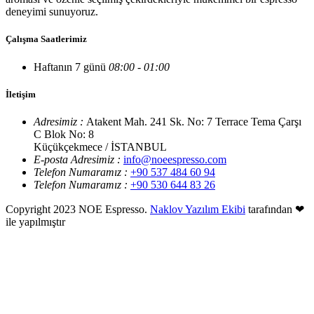
deneyimi sunuyoruz.
Çalışma Saatlerimiz
Haftanın 7 günü
08:00 - 01:00
İletişim
Adresimiz :
Atakent Mah. 241 Sk. No: 7 Terrace Tema Çarşı
C Blok No: 8
Küçükçekmece / İSTANBUL
E-posta Adresimiz :
info@noeespresso.com
Telefon Numaramız :
+90 537 484 60 94
Telefon Numaramız :
+90 530 644 83 26
Copyright 2023 NOE Espresso.
Naklov Yazılım Ekibi
tarafından ❤
ile yapılmıştır