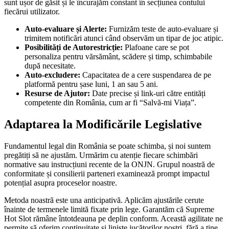
sunt ușor de găsit și le încurajăm constant în secțiunea contului
fiecărui utilizator.
Auto-evaluare și Alerte:
Furnizăm teste de auto-evaluare și
trimitem notificări atunci când observăm un tipar de joc atipic.
Posibilități de Autorestricție:
Plafoane care se pot
personaliza pentru vărsământ, scădere și timp, schimbabile
după necesitate.
Auto-excludere:
Capacitatea de a cere suspendarea de pe
platformă pentru șase luni, 1 an sau 5 ani.
Resurse de Ajutor:
Date precise și link-uri către entități
competente din România, cum ar fi “Salvă-mi Viața”.
Adaptarea la Modificările Legislative
Fundamentul legal din România se poate schimba, și noi suntem
pregătiți să ne ajustăm. Urmărim cu atenție fiecare schimbări
normative sau instrucțiuni recente de la ONJN. Grupul noastră de
conformitate și consilierii parteneri examinează prompt impactul
potențial asupra proceselor noastre.
Metoda noastră este una anticipativă. Aplicăm ajustările cerute
înainte de termenele limită fixate prin lege. Garantăm că Supreme
Hot Slot rămâne întotdeauna pe deplin conform. Această agilitate ne
permite să oferim continuitate și liniște jucătorilor noștri, fără a ține