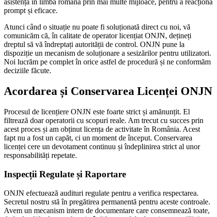
asistență în limba română prin mai multe mijloace, pentru a reacționa
prompt și eficace.
Atunci când o situație nu poate fi soluționată direct cu noi, vă
comunicăm că, în calitate de operator licențiat ONJN, dețineți
dreptul să vă îndreptați autorității de control. ONJN pune la
dispoziție un mecanism de soluționare a sesizărilor pentru utilizatori.
Noi lucrăm pe complet în orice astfel de procedură și ne conformăm
deciziile făcute.
Acordarea și Conservarea Licenței ONJN
Procesul de licențiere ONJN este foarte strict și amănunțit. El
filtrează doar operatorii cu scopuri reale. Am trecut cu succes prin
acest proces și am obținut licența de activitate în România. Acest
fapt nu a fost un capăt, ci un moment de început. Conservarea
licenței cere un devotament continuu și îndeplinirea strict al unor
responsabilități repetate.
Inspecții Regulate și Raportare
ONJN efectuează audituri regulate pentru a verifica respectarea.
Secretul nostru stă în pregătirea permanentă pentru aceste controale.
Avem un mecanism intern de documentare care consemnează toate,