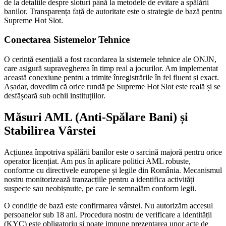
de la detaliile despre sloturi până la metodele de evitare a spălării
banilor. Transparența față de autoritate este o strategie de bază pentru
Supreme Hot Slot.
Conectarea Sistemelor Tehnice
O cerință esențială a fost racordarea la sistemele tehnice ale ONJN,
care asigură supravegherea în timp real a jocurilor. Am implementat
această conexiune pentru a trimite înregistrările în fel fluent și exact.
Așadar, dovedim că orice rundă pe Supreme Hot Slot este reală și se
desfășoară sub ochii instituțiilor.
Măsuri AML (Anti-Spălare Bani) și
Stabilirea Vârstei
Acțiunea împotriva spălării banilor este o sarcină majoră pentru orice
operator licențiat. Am pus în aplicare politici AML robuste,
conforme cu directivele europene și legile din România. Mecanismul
nostru monitorizează tranzacțiile pentru a identifica activități
suspecte sau neobișnuite, pe care le semnalăm conform legii.
O condiție de bază este confirmarea vârstei. Nu autorizăm accesul
persoanelor sub 18 ani. Procedura nostru de verificare a identității
(KYC) este obligatoriu și poate impune prezentarea unor acte de