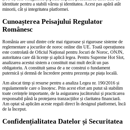
identitate pentru a stabili vârsta și identitatea. Acest pas apără atât
minorii, cât și integritatea platformei.
Cunoașterea Peisajului Regulator
Românesc
România are unul dintre cele mai riguroase și riguroase sisteme de
reglementare a jocurilor de noroc online din UE. Toată operațiunea
este controlată de Oficiul Național pentru Jocuri de Noroc, ONJN,
autoritatea care dă licențe și aplică legea. Pentru Supreme Hot Slot,
analizarea acestui sistem a constituit mai mult decât un pas
obligatoriu. A constituit șansa de a ne construi o fundament
puternică și demnă de încredere pentru prezența pe piața locală.
Am alocat timp și resurse pentru a analiza Legea nr. 190/2016 și
regulamentele care o însoțesc. Prin acest efort am putut să stabilim
toate cerințele importante, de la asigurarea jucătorului și practicarea
responsabil până la protejarea tranzacțiilor și claritatea financiară.
Am optat să aplicăm aceste reguli direct în designul platformei, încă
de la început.
Confidențialitatea Datelor și Securitatea