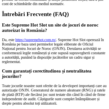
cont de schimbările din mediul normativ.
Întrebări Frecvente (FAQ)
Este Supreme Hot Slot un site de jocuri de noroc
autorizat în România?
Da, este
https://supremehot.com.ro/
. Supreme Hot Slot operează în
România pe baza unei permiselor legale eliberate de Oficiul
Național pentru Jocuri de Noroc (ONJN). Derularea activității se
conformează legile românești și este supusă supravegherii constante
a autorității, punând la dispoziție jucătorilor un cadru sigur și
reglementat.
Cum garantați corectitudinea și neutralitatea
jocurilor?
Toate jocurile noastre sunt oferite de la developeri importanți care au
autorizație ONJN. Generatorul de numere aleatoare (RNG) și ratele
de plată (RTP) ale fiecărui joc sunt testate din când în când de firme
independente de audit. Câștigurile sunt complet întâmplătoare și
drepte pentru absolut toți utilizatorii.