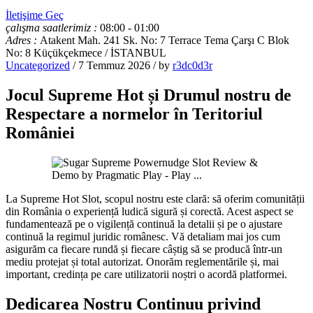
İletişime Geç
çalışma saatlerimiz :
08:00 - 01:00
Adres :
Atakent Mah. 241 Sk. No: 7 Terrace Tema Çarşı C Blok
No: 8 Küçükçekmece / İSTANBUL
Uncategorized
/ 7 Temmuz 2026 / by
r3dc0d3r
Jocul Supreme Hot și Drumul nostru de
Respectare a normelor în Teritoriul
României
La Supreme Hot Slot, scopul nostru este clară: să oferim comunității
din România o experiență ludică sigură și corectă. Acest aspect se
fundamentează pe o vigilență continuă la detalii și pe o ajustare
continuă la regimul juridic românesc. Vă detaliam mai jos cum
asigurăm ca fiecare rundă și fiecare câștig să se producă într-un
mediu protejat și total autorizat. Onorăm reglementările și, mai
important, credința pe care utilizatorii noștri o acordă platformei.
Dedicarea Nostru Continuu privind