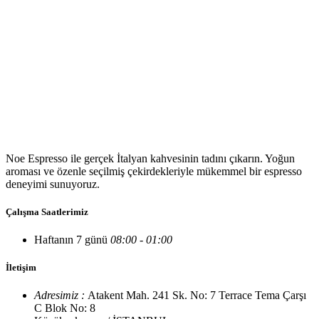
Noe Espresso ile gerçek İtalyan kahvesinin tadını çıkarın. Yoğun
aroması ve özenle seçilmiş çekirdekleriyle mükemmel bir espresso
deneyimi sunuyoruz.
Çalışma Saatlerimiz
Haftanın 7 günü
08:00 - 01:00
İletişim
Adresimiz :
Atakent Mah. 241 Sk. No: 7 Terrace Tema Çarşı
C Blok No: 8