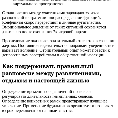
виртуального пространства
Столкновения между участниками зарождаются из-за
разногласий в стратегии или распределении функций.
Конфликты скоро перерастают в личные ругательства.
Эмоциональное давление от таких ситуаций сохраняется
длительно после окончания 7к игровой партии.
Преследование оказывает значительный отпечаток в сознании
жертвы. Постоянная издевательства подрывает уверенность и
вызывает волнение. Отрицательный опыт может повести к
депрессивным расстройствам и общественной изоляции.
Как поддерживать правильный
равновесие между развлечениями,
отдыхом и настоящей жизнью
Определение временных ограничений позволяет
регулировать длительность геймплейных сеансов.
Определение конкретных рамок предотвращает излишнее
увлечение. Применение будильников организует и позволяет
в срок переключаться на иные занятия.