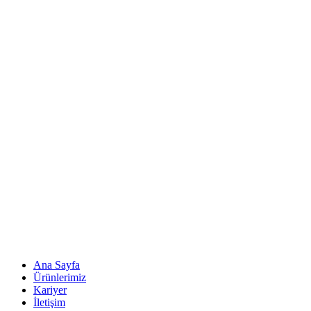
Ana Sayfa
Ürünlerimiz
Kariyer
İletişim