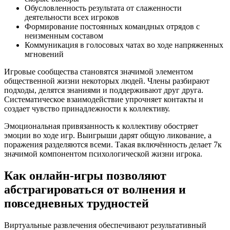
Обусловленность результата от слаженности
деятельности всех игроков
Формирование постоянных командных отрядов с
неизменным составом
Коммуникация в голосовых чатах во ходе напряженных
мгновений
Игровые сообщества становятся значимой элементом
общественной жизни некоторых людей. Члены разбирают
подходы, делятся знаниями и поддерживают друг друга.
Систематическое взаимодействие упрочняет контакты и
создает чувство принадлежности к коллективу.
Эмоциональная привязанность к коллективу обостряет
эмоции во ходе игр. Выигрыши дарят общую ликование, а
поражения разделяются всеми. Такая включённость делает 7к
значимой компонентом психологической жизни игрока.
Как онлайн-игры позволяют
абстрагироваться от волнения и
повседневных трудностей
Виртуальные развлечения обеспечивают результативный