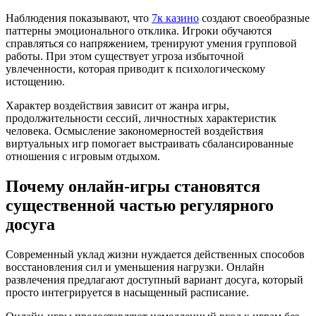
Наблюдения показывают, что
7к казино
создают своеобразные
паттерны эмоционального отклика. Игроки обучаются
справляться со напряжением, тренируют умения групповой
работы. При этом существует угроза избыточной
увлеченности, которая приводит к психологическому
истощению.
Характер воздействия зависит от жанра игры,
продолжительности сессий, личностных характеристик
человека. Осмысление закономерностей воздействия
виртуальных игр помогает выстраивать сбалансированные
отношения с игровым отдыхом.
Почему онлайн-игры становятся
существенной частью регулярного
досуга
Современный уклад жизни нуждается действенных способов
восстановления сил и уменьшения нагрузки. Онлайн
развлечения предлагают доступный вариант досуга, который
просто интегрируется в насыщенный расписание.