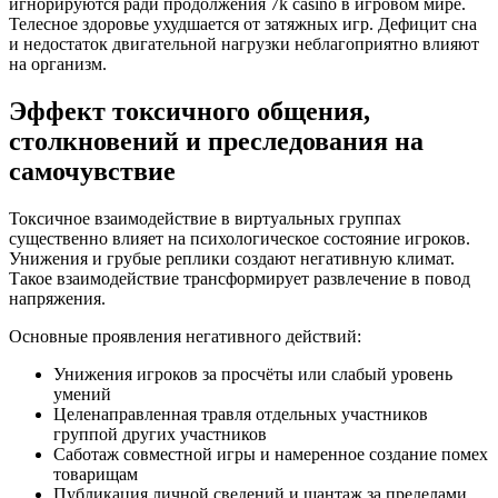
игнорируются ради продолжения 7k casino в игровом мире.
Телесное здоровье ухудшается от затяжных игр. Дефицит сна
и недостаток двигательной нагрузки неблагоприятно влияют
на организм.
Эффект токсичного общения,
столкновений и преследования на
самочувствие
Токсичное взаимодействие в виртуальных группах
существенно влияет на психологическое состояние игроков.
Унижения и грубые реплики создают негативную климат.
Такое взаимодействие трансформирует развлечение в повод
напряжения.
Основные проявления негативного действий:
Унижения игроков за просчёты или слабый уровень
умений
Целенаправленная травля отдельных участников
группой других участников
Саботаж совместной игры и намеренное создание помех
товарищам
Публикация личной сведений и шантаж за пределами