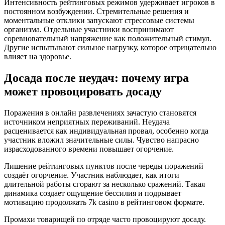
Интенсивность рейтинговых режимов удерживает игроков в
постоянном возбуждении. Стремительные решения и
моментальные отклики запускают стрессовые системы
организма. Отдельные участники воспринимают
соревновательный напряжение как положительный стимул.
Другие испытывают сильное нагрузку, которое отрицательно
влияет на здоровье.
Досада после неудач: почему игра
может провоцировать досаду
Поражения в онлайн развлечениях зачастую становятся
источником неприятных переживаний. Неудача
расценивается как индивидуальная провал, особенно когда
участник вложил значительные силы. Чувство напрасно
израсходованного времени повышает огорчение.
Лишение рейтинговых пунктов после череды поражений
создаёт огорчение. Участник наблюдает, как итоги
длительной работы сгорают за несколько сражений. Такая
динамика создает ощущение бессилия и подрывает
мотивацию продолжать 7k casino в рейтинговом формате.
Промахи товарищей по отряде часто провоцируют досаду.