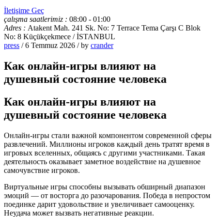
İletişime Geç
çalışma saatlerimiz :
08:00 - 01:00
Adres :
Atakent Mah. 241 Sk. No: 7 Terrace Tema Çarşı C Blok
No: 8 Küçükçekmece / İSTANBUL
press
/ 6 Temmuz 2026 / by
crander
Как онлайн-игры влияют на
душевный состояние человека
Как онлайн-игры влияют на
душевный состояние человека
Онлайн-игры стали важной компонентом современной сферы
развлечений. Миллионы игроков каждый день тратят время в
игровых вселенных, общаясь с другими участниками. Такая
деятельность оказывает заметное воздействие на душевное
самочувствие игроков.
Виртуальные игры способны вызывать обширный диапазон
эмоций — от восторга до разочарования. Победа в непростом
поединке дарит удовольствие и увеличивает самооценку.
Неудача может вызвать негативные реакции.