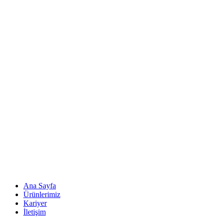
Ana Sayfa
Ürünlerimiz
Kariyer
İletişim