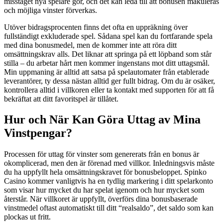
misstaget nya spelare gör, och det kan leda till att bonusen makuleras
och möjliga vinster förverkas.
Utöver bidragsprocenten finns det ofta en uppräkning över
fullständigt exkluderade spel. Sådana spel kan du fortfarande spela
med dina bonusmedel, men de kommer inte att röra ditt
omsättningskrav alls. Det liknar att springa på ett löpband som står
stilla – du arbetar hårt men kommer ingenstans mot ditt uttagsmål.
Min uppmaning är alltid att satsa på spelautomater från etablerade
leverantörer, ty dessa nästan alltid ger fullt bidrag. Om du är osäker,
kontrollera alltid i villkoren eller ta kontakt med supporten för att få
bekräftat att ditt favoritspel är tillåtet.
Hur och När Kan Göra Uttag av Mina
Vinstpengar?
Processen för uttag för vinster som genererats från en bonus är
okomplicerad, men den är förenad med villkor. Inledningsvis måste
du ha uppfyllt hela omsättningskravet för bonusbeloppet. Spinko
Casino kommer vanligtvis ha en tydlig markering i ditt spelarkonto
som visar hur mycket du har spelat igenom och hur mycket som
återstår. När villkoret är uppfyllt, överförs dina bonusbaserade
vinstmedel oftast automatiskt till ditt “realsaldo”, det saldo som kan
plockas ut fritt.