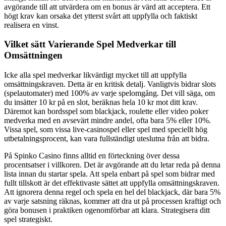
avgörande till att utvärdera om en bonus är värd att acceptera. Ett
högt krav kan orsaka det ytterst svårt att uppfylla och faktiskt
realisera en vinst.
Vilket sätt Varierande Spel Medverkar till
Omsättningen
Icke alla spel medverkar likvärdigt mycket till att uppfylla
omsättningskraven. Detta är en kritisk detalj. Vanligtvis bidrar slots
(spelautomater) med 100% av varje spelomgång. Det vill säga, om
du insätter 10 kr på en slot, beräknas hela 10 kr mot ditt krav.
Däremot kan bordsspel som blackjack, roulette eller video poker
medverka med en avsevärt mindre andel, ofta bara 5% eller 10%.
Vissa spel, som vissa live-casinospel eller spel med speciellt hög
utbetalningsprocent, kan vara fullständigt uteslutna från att bidra.
På Spinko Casino finns alltid en förteckning över dessa
procentsatser i villkoren. Det är avgörande att du letar reda på denna
lista innan du startar spela. Att spela enbart på spel som bidrar med
fullt tillskott är det effektivaste sättet att uppfylla omsättningskraven.
Att ignorera denna regel och spela en hel del blackjack, där bara 5%
av varje satsning räknas, kommer att dra ut på processen kraftigt och
göra bonusen i praktiken ogenomförbar att klara. Strategisera ditt
spel strategiskt.