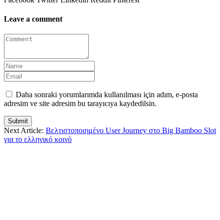
Leave a comment
Daha sonraki yorumlarımda kullanılması için adım, e-posta
adresim ve site adresim bu tarayıcıya kaydedilsin.
Submit
Next Article:
Βελτιστοποιημένο User Journey στο Big Bamboo Slot
για το ελληνικό κοινό