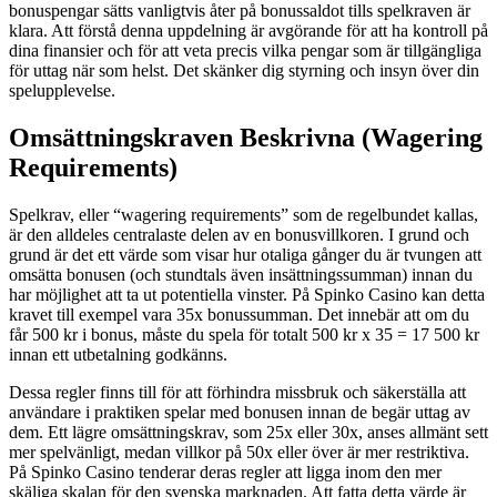
bonuspengar sätts vanligtvis åter på bonussaldot tills spelkraven är
klara. Att förstå denna uppdelning är avgörande för att ha kontroll på
dina finansier och för att veta precis vilka pengar som är tillgängliga
för uttag när som helst. Det skänker dig styrning och insyn över din
spelupplevelse.
Omsättningskraven Beskrivna (Wagering
Requirements)
Spelkrav, eller “wagering requirements” som de regelbundet kallas,
är den alldeles centralaste delen av en bonusvillkoren. I grund och
grund är det ett värde som visar hur otaliga gånger du är tvungen att
omsätta bonusen (och stundtals även insättningssumman) innan du
har möjlighet att ta ut potentiella vinster. På Spinko Casino kan detta
kravet till exempel vara 35x bonussumman. Det innebär att om du
får 500 kr i bonus, måste du spela för totalt 500 kr x 35 = 17 500 kr
innan ett utbetalning godkänns.
Dessa regler finns till för att förhindra missbruk och säkerställa att
användare i praktiken spelar med bonusen innan de begär uttag av
dem. Ett lägre omsättningskrav, som 25x eller 30x, anses allmänt sett
mer spelvänligt, medan villkor på 50x eller över är mer restriktiva.
På Spinko Casino tenderar deras regler att ligga inom den mer
skäliga skalan för den svenska marknaden. Att fatta detta värde är