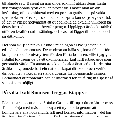
tilltalande sätt. Baserat på min undersökning utgörs deras första
insättningsbonus typiskt av en procentuell matchning av din
insättning, ofta kombinerat med en portion gratisspins på valda
spelmaskiner. Precis procent och antal spins kan skilja sig över tid,
så det är ytterst nödvändigt att dubbelkolla de aktuella villkoren på
deras hemsida innan du överför pengar. Upplägget är dock stabil: du
utför en kvalificerad insättning, och casinot lägger till bonusmedel
på ditt konto.
Det som skiljer Spinko Casino i mina ögon är tydligheten i hur
erbjudandet presenteras. De tenderar att hålla sig borta från alltför
komplicerade flernivåsystem för den första bonusen, vilket jag gillar.
I stället fokuserar de på ett okomplicerat, kraftfullt erbjudande som
ger snabb värde. En annan aspekt att beakta är att erbjudandet ofta
är åtkomligt omedelbart efter att du skapat ditt konto och verifierat
din identitet, vilket är en standardpraxis för licensierade casinon.
Förfarandet är problemfri och är utformad för att få dig in i spelet så
snabbt som möjligt.
På vilket sätt Bonusen Triggas Etappvis
För att starta bonusen på Spinko Casino tillämpar du en lätt process.
Till att börja med måste du skapa ett nytt konto genom att
komplettera alla nödvändiga fält med korrekt information – det här
är väsentligt för framtida uttag. Sedan navigerar du till kassan och