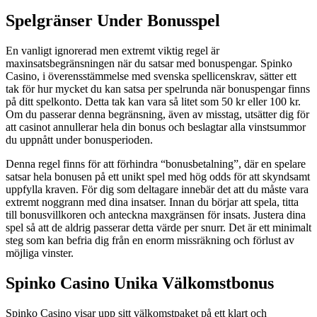
Spelgränser Under Bonusspel
En vanligt ignorerad men extremt viktig regel är
maxinsatsbegränsningen när du satsar med bonuspengar. Spinko
Casino, i överensstämmelse med svenska spellicenskrav, sätter ett
tak för hur mycket du kan satsa per spelrunda när bonuspengar finns
på ditt spelkonto. Detta tak kan vara så litet som 50 kr eller 100 kr.
Om du passerar denna begränsning, även av misstag, utsätter dig för
att casinot annullerar hela din bonus och beslagtar alla vinstsummor
du uppnått under bonusperioden.
Denna regel finns för att förhindra “bonusbetalning”, där en spelare
satsar hela bonusen på ett unikt spel med hög odds för att skyndsamt
uppfylla kraven. För dig som deltagare innebär det att du måste vara
extremt noggrann med dina insatser. Innan du börjar att spela, titta
till bonusvillkoren och anteckna maxgränsen för insats. Justera dina
spel så att de aldrig passerar detta värde per snurr. Det är ett minimalt
steg som kan befria dig från en enorm missräkning och förlust av
möjliga vinster.
Spinko Casino Unika Välkomstbonus
Spinko Casino visar upp sitt välkomstpaket på ett klart och