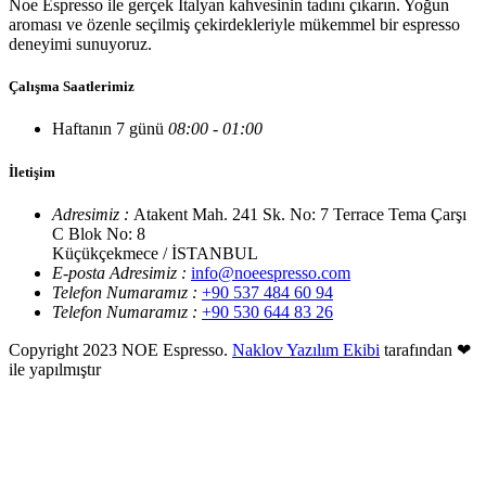
Noe Espresso ile gerçek İtalyan kahvesinin tadını çıkarın. Yoğun
aroması ve özenle seçilmiş çekirdekleriyle mükemmel bir espresso
deneyimi sunuyoruz.
Çalışma Saatlerimiz
Haftanın 7 günü
08:00 - 01:00
İletişim
Adresimiz :
Atakent Mah. 241 Sk. No: 7 Terrace Tema Çarşı
C Blok No: 8
Küçükçekmece / İSTANBUL
E-posta Adresimiz :
info@noeespresso.com
Telefon Numaramız :
+90 537 484 60 94
Telefon Numaramız :
+90 530 644 83 26
Copyright 2023 NOE Espresso.
Naklov Yazılım Ekibi
tarafından ❤
ile yapılmıştır