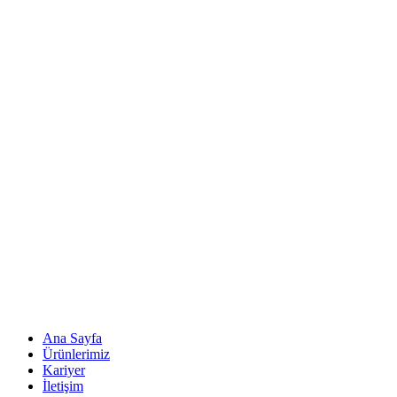
Ana Sayfa
Ürünlerimiz
Kariyer
İletişim