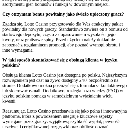
asortymentu gier, bonusów i funkcji w dowolnym miejscu.
Czy otrzymam bonus powitalny jako świeżo upieczony gracz?
Zgadza się, Lotto Casino przygotowało dla Was atrakcyjny pakiet
powitalny dla nowych graczy. Standardowo zawiera on z bonusu od
startowego depozytu, często z dopasowaniem wysokości jego
kwoty, oraz gratisowe spiny. Przed użyciem należy dokładnie
zapoznać z regulaminem promocji, aby poznać wymogi obrotu i
inne wymagania.
W jaki sposób skontaktować się z obsługą klienta w języku
polskim?
Obsługa klienta Lotto Casino jest dostępna po polsku. Najszybszym
rozwiązaniem jest czat na żywo dostępny 24/7 bezpośrednio na
stronie. Dodatkowo można posłużyć się z formularza kontaktowego
lub skierować e-mail. Dodatkowo, rozległa baza wiedzy (FAQ) w
języku polskim pomaga w samodzielnym wyjaśnieniu wielu
kwestii.
Reasumując, Lotto Casino przedstawia się jako pełna i innowacyjna
platforma, która z powodzeniem integruje kluczowe aspekty
wymagane przez graczy: wyjątkową szybkość wypłat, pewność
uczciwej i certyfikowanej rozgrywki oraz obfitość doznań