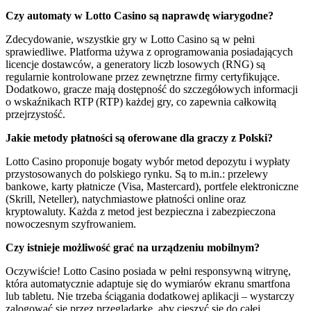
Czy automaty w Lotto Casino są naprawdę wiarygodne?
Zdecydowanie, wszystkie gry w Lotto Casino są w pełni
sprawiedliwe. Platforma używa z oprogramowania posiadających
licencje dostawców, a generatory liczb losowych (RNG) są
regularnie kontrolowane przez zewnętrzne firmy certyfikujące.
Dodatkowo, gracze mają dostępność do szczegółowych informacji
o wskaźnikach RTP (RTP) każdej gry, co zapewnia całkowitą
przejrzystość.
Jakie metody płatności są oferowane dla graczy z Polski?
Lotto Casino proponuje bogaty wybór metod depozytu i wypłaty
przystosowanych do polskiego rynku. Są to m.in.: przelewy
bankowe, karty płatnicze (Visa, Mastercard), portfele elektroniczne
(Skrill, Neteller), natychmiastowe płatności online oraz
kryptowaluty. Każda z metod jest bezpieczna i zabezpieczona
nowoczesnym szyfrowaniem.
Czy istnieje możliwość grać na urządzeniu mobilnym?
Oczywiście! Lotto Casino posiada w pełni responsywną witrynę,
która automatycznie adaptuje się do wymiarów ekranu smartfona
lub tabletu. Nie trzeba ściągania dodatkowej aplikacji – wystarczy
zalogować się przez przeglądarkę, aby cieszyć się do całej