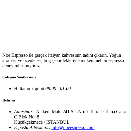
Noe Espresso ile gerçek İtalyan kahvesinin tadını çıkarın. Yoğun
aroması ve özenle seçilmiş çekirdekleriyle mükemmel bir espresso
deneyimi sunuyoruz.
Çalışma Saatlerimiz
Haftanın 7 günü
08:00 - 01:00
İletişim
Adresimiz :
Atakent Mah. 241 Sk. No: 7 Terrace Tema Çarşı
C Blok No: 8
Küçükçekmece / İSTANBUL
E-posta Adresimiz :
info@noeespresso.com