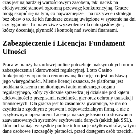
czas jest najbardziej wartościowym zasobem, taki nacisk na
efektywność stanowi ogromną przewagę konkurencyjną. Gracze
mogą skupić się na tym, co najważniejsze – na rozrywce i strategii –
bez obaw o to, że ich fundusze zostaną uwięzione w systemie na dni
czy tygodnie. To prawdziwe wyzwolenie dla entuzjastów gier,
którzy doceniają płynność i kontrolę nad swoimi finansami.
Zabezpieczenie i Licencja: Fundament
Ufności
Praca w branży hazardowej online potrzebuje maksymalnych norm
zabezpieczenia i klarowności regulacyjnej. Lotto Casino
funkcjonuje w oparciu o renomowaną licencję, co jest podstawą
jego wiarygodności. Mienie licencji oznacza, że platforma jest
poddana ścisłemu monitoringowi autonomicznego organu
regulacyjnego, który cyklicznie sprawdza jej działanie pod kątem
adekwatności z przepisami, rzetelności gier oraz ochrony transakcji
finansowych. Dla gracza jest to zasadnicza gwarancja, że ma do
czynienia z zgodnym z prawem i odpowiedzialnym firmą, a nie z
ryzykownym operatorem. Licencja nakazuje kasino do stosowania
zaawansowanych systemów szyfrowania danych (takich jak SSL),
które ochraniają wszystkie poufne informacje użytkowników, w tym
dane osobowe i szczegóły płatności, przed dostępem osób trzecich.