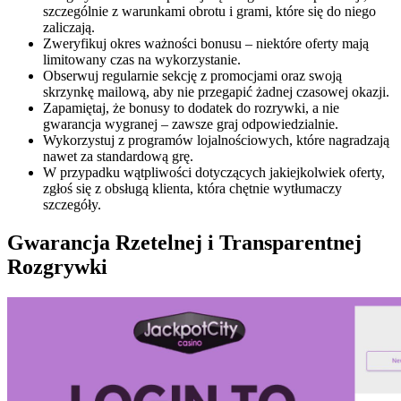
szczególnie z warunkami obrotu i grami, które się do niego
zaliczają.
Zweryfikuj okres ważności bonusu – niektóre oferty mają
limitowany czas na wykorzystanie.
Obserwuj regularnie sekcję z promocjami oraz swoją
skrzynkę mailową, aby nie przegapić żadnej czasowej okazji.
Zapamiętaj, że bonusy to dodatek do rozrywki, a nie
gwarancja wygranej – zawsze graj odpowiedzialnie.
Wykorzystuj z programów lojalnościowych, które nagradzają
nawet za standardową grę.
W przypadku wątpliwości dotyczących jakiejkolwiek oferty,
zgłoś się z obsługą klienta, która chętnie wytłumaczy
szczegóły.
Gwarancja Rzetelnej i Transparentnej
Rozgrywki