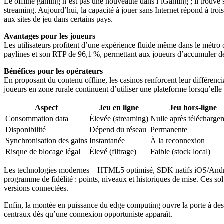
Le offline gaming n’est pas une nouveauté dans l’iGaming ; il trouve 
streaming. Aujourd’hui, la capacité à jouer sans Internet répond à troi
aux sites de jeu dans certains pays.
Avantages pour les joueurs
Les utilisateurs profitent d’une expérience fluide même dans le métro
paylines et son RTP de 96,1 %, permettant aux joueurs d’accumuler des 
Bénéfices pour les opérateurs
En proposant du contenu offline, les casinos renforcent leur différenc
joueurs en zone rurale continuent d’utiliser une plateforme lorsqu’el
Aspect
Jeu en ligne
Jeu hors‑ligne
Consommation data
Élevée (streaming)
Nulle après télécharge
Disponibilité
Dépend du réseau
Permanente
Synchronisation des gains
Instantanée
À la reconnexion
Risque de blocage légal
Élevé (filtrage)
Faible (stock local)
Les technologies modernes – HTML5 optimisé, SDK natifs iOS/Android
programme de fidélité : points, niveaux et historiques de mise. Ces so
versions connectées.
Enfin, la montée en puissance du edge computing ouvre la porte à des m
centraux dès qu’une connexion opportuniste apparaît.