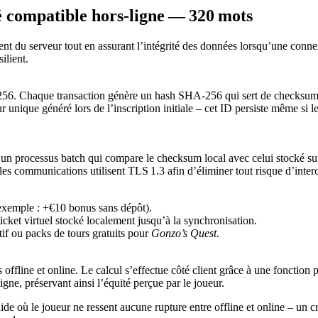
 compatible hors‑ligne — 320 mots
du serveur tout en assurant l’intégrité des données lorsqu’une connexion
ilient.
56. Chaque transaction génère un hash SHA‑256 qui sert de checksum ; ai
r unique généré lors de l’inscription initiale – cet ID persiste même si le
un processus batch qui compare le checksum local avec celui stocké sur 
s communications utilisent TLS 1.3 afin d’éliminer tout risque d’interc
(exemple : +€10 bonus sans dépôt).
cket virtuel stocké localement jusqu’à la synchronisation.
tif ou packs de tours gratuits pour
Gonzo’s Quest
.
 offline et online. Le calcul s’effectue côté client grâce à une fonction 
gne, préservant ainsi l’équité perçue par le joueur.
ide où le joueur ne ressent aucune rupture entre offline et online – un 