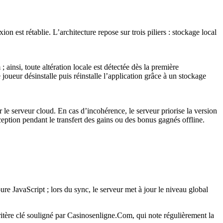
 est rétablie. L’architecture repose sur trois piliers : stockage local
nsi, toute altération locale est détectée dès la première
 joueur désinstalle puis réinstalle l’application grâce à un stockage
le serveur cloud. En cas d’incohérence, le serveur priorise la version
eption pendant le transfert des gains ou des bonus gagnés offline.
pure JavaScript ; lors du sync, le serveur met à jour le niveau global
critère clé souligné par Casinosenligne.Com, qui note régulièrement la