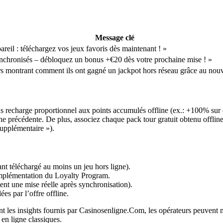
Message clé
areil : téléchargez vos jeux favoris dès maintenant ! »
ynchronisés – débloquez un bonus +€20 dès votre prochaine mise ! »
 montrant comment ils ont gagné un jackpot hors réseau grâce au nou
 recharge proportionnel aux points accumulés offline (ex.: +100% sur dé
ne précédente. De plus, associez chaque pack tour gratuit obtenu offline 
supplémentaire »).
ant téléchargé au moins un jeu hors ligne).
mplémentation du Loyalty Program.
uent une mise réelle après synchronisation).
es par l’offre offline.
ant les insights fournis par Casinosenligne.Com, les opérateurs peuven
 en ligne classiques.