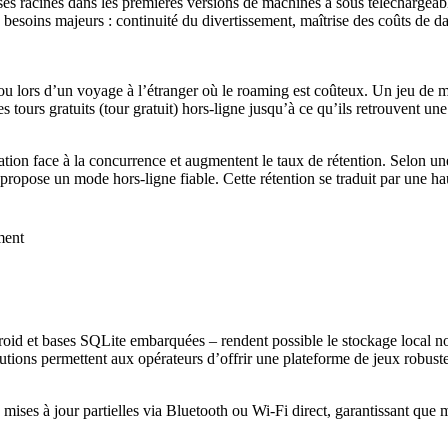
ses racines dans les premières versions de machines à sous téléchargeab
s besoins majeurs : continuité du divertissement, maîtrise des coûts de da
 ou lors d’un voyage à l’étranger où le roaming est coûteux. Un jeu de 
tours gratuits (tour gratuit) hors‑ligne jusqu’à ce qu’ils retrouvent un
iation face à la concurrence et augmentent le taux de rétention. Selon 
le propose un mode hors‑ligne fiable. Cette rétention se traduit par u
ment
 et bases SQLite embarquées – rendent possible le stockage local non
lutions permettent aux opérateurs d’offrir une plateforme de jeux robust
ises à jour partielles via Bluetooth ou Wi‑Fi direct, garantissant que m