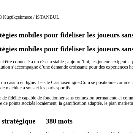
o: 8 Küçükçekmece / İSTANBUL
égies mobiles pour fidéliser les joueurs sa
égies mobiles pour fidéliser les joueurs sa
t être connecté à un réseau stable ; aujourd’hui, les joueurs exigent la po
volution s’accompagne d’une demande croissante pour des expériences hor
e du casino en ligne. Le site Casinosenligne.Com se positionne comme un
 de machine à sous et les paris sportifs.
de fidélité capable de fonctionner sans connexion permanente et comme
 de points stockés localement, la gamification adaptée, le plan marketi
t stratégique — 380 mots