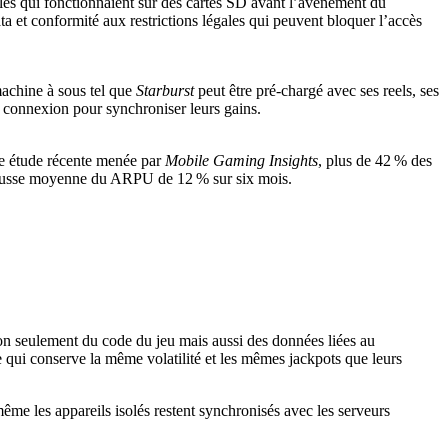
les qui fonctionnaient sur des cartes SD avant l’avènement du
ta et conformité aux restrictions légales qui peuvent bloquer l’accès
machine à sous tel que
Starburst
peut être pré‑chargé avec ses reels, ses
e connexion pour synchroniser leurs gains.
une étude récente menée par
Mobile Gaming Insights
, plus de 42 % des
ne hausse moyenne du ARPU de 12 % sur six mois.
 seulement du code du jeu mais aussi des données liées au
e qui conserve la même volatilité et les mêmes jackpots que leurs
ême les appareils isolés restent synchronisés avec les serveurs