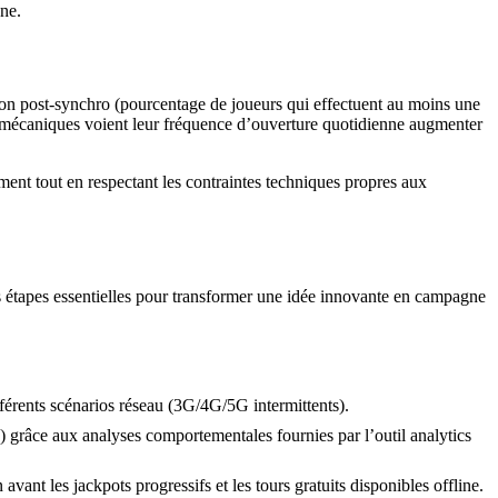
gne.
sion post‑synchro (pourcentage de joueurs qui effectuent au moins une
s mécaniques voient leur fréquence d’ouverture quotidienne augmenter
ment tout en respectant les contraintes techniques propres aux
 étapes essentielles pour transformer une idée innovante en campagne
ifférents scénarios réseau (3G/4G/5G intermittents).
x) grâce aux analyses comportementales fournies par l’outil analytics
vant les jackpots progressifs et les tours gratuits disponibles offline.