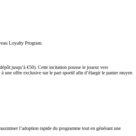
veau Loyalty Program.
pôt jusqu’à €50). Cette incitation pousse le joueur vers
à une offre exclusive sur le pari sportif afin d’élargir le panier moyen
t maximiser l’adoption rapide du programme tout en générant une