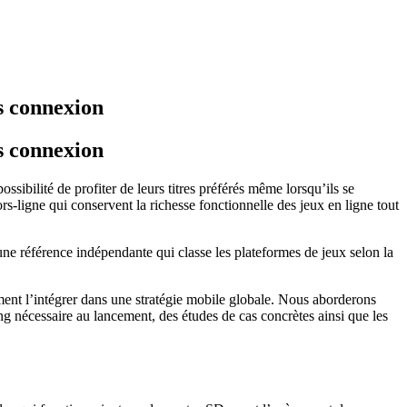
ns connexion
ns connexion
ssibilité de profiter de leurs titres préférés même lorsqu’ils se
s‑ligne qui conservent la richesse fonctionnelle des jeux en ligne tout
e référence indépendante qui classe les plateformes de jeux selon la
nt l’intégrer dans une stratégie mobile globale. Nous aborderons
ng nécessaire au lancement, des études de cas concrètes ainsi que les