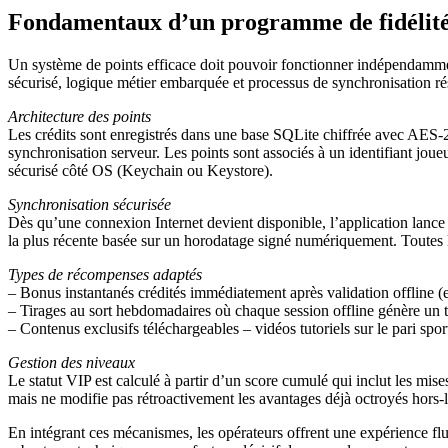
Fondamentaux d’un programme de fidélité
Un système de points efficace doit pouvoir fonctionner indépendamment 
sécurisé, logique métier embarquée et processus de synchronisation rés
Architecture des points
Les crédits sont enregistrés dans une base SQLite chiffrée avec AES‑2
synchronisation serveur. Les points sont associés à un identifiant joueu
sécurisé côté OS (Keychain ou Keystore).
Synchronisation sécurisée
Dès qu’une connexion Internet devient disponible, l’application lance 
la plus récente basée sur un horodatage signé numériquement. Toutes le
Types de récompenses adaptés
– Bonus instantanés crédités immédiatement après validation offline 
– Tirages au sort hebdomadaires où chaque session offline génère un ti
– Contenus exclusifs téléchargeables – vidéos tutoriels sur le pari spor
Gestion des niveaux
Le statut VIP est calculé à partir d’un score cumulé qui inclut les mises
mais ne modifie pas rétroactivement les avantages déjà octroyés hors‑li
En intégrant ces mécanismes, les opérateurs offrent une expérience flu