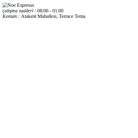
çalışma saatleri :
08:00 - 01:00
Konum :
Atakent Mahallesi, Terrace Tema