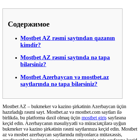
Содержимое
Mostbet AZ rəsmi saytından qazanın
kimdir?
Mostbet AZ rəsmi saytında nə tapa
bilərsiniz?
Mostbet Azerbaycan və mostbet.az
saytlarında nə tapa bilərsiniz?
Mostbet AZ – bukmeker və kazino şirkətinin Azerbaycan üçün
hazırladığı rəsmi sayt. Mostbet.az və mostbet.com saytları ilə
birlikdə, bu platforma daxil olmaq üçün
mostbet giriş
sayfasına
keçid edin. Azerbaycanın məsuliyyətli və müraciətçilərə uyğun
bukmeker və kazino şirkətinin rəsmi saytlarınıza keçid edin. Mostbet
az və mosbet azerbaycan saytlarında milyonlarca mütəxəssis,