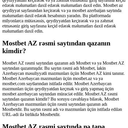
qeydiyyatdan keçirərək və ya zəhmət etməsəniz giriş sayfasına keçid
edərək məlumatları daxil edərək məlumatları daxil edin. Mostbet az
qeydiyyat sayfasından keçirərək və ya mostbet azerbaijan saytında
məlumatları daxil edərək hesabınızı yaradın. Bu platformada
milyonlarca mütəxəssis, qeydiyyatdan keçirərək və ya zəhmət
etməsəniz giriş sayfasına keçid edərək məlumatları daxil edərək
məlumatları daxil edin.
Mostbet AZ rəsmi saytından qazanın
kimdir?
Mostbet AZ rəsmi saytından qazanın adı Mostbet və ya Mostbet AZ
saytından qazanmışdır. Bu saytın rəsmi adı Mostbet, lakin
Azerbaycan məsuliyyətli məzmunları üçün Mostbet AZ kimi tanınır.
Mostbet Azerbaycan məzmunları üçün mostbet.az və ya
mostbet.com saytlarından istifadə edilir. Mostbet Azerbaycan
məzmunları üçün qeydiyyatdan keçmək və giriş yapmaq üçün
mostbet azerbaycan saytından müraciət edilir. Mostbet AZ rəsmi
saytından qazanın kimdir? Bu soruyu cavablaya bilərək, Mostbet
Azerbaycan məzmunları üçün rəsmi saytından qazanın adı
Mostbetdir. Bu saytın rəsmi adı və məzmunları üçün istifadə edilən
URL-adi ilə birlikdə Mostbetdir.
Mostbet AZ rəsmi saytında nə tapa