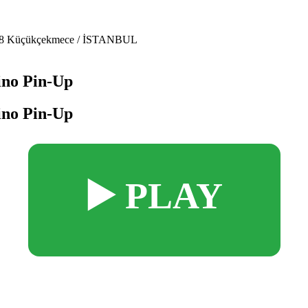
o: 8 Küçükçekmece / İSTANBUL
ino Pin-Up
ino Pin-Up
▶️ PLAY