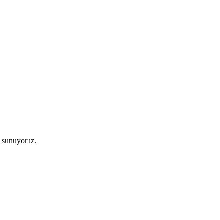
i sunuyoruz.