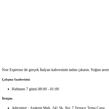
Noe Espresso ile gerçek İtalyan kahvesinin tadını çıkarın. Yoğun aro
Çalışma Saatlerimiz
Haftanın 7 günü
08:00 - 01:00
İletişim
Adresimiz :
Atakent Mah. 241 Sk. No: 7 Terrace Tema Çarşı