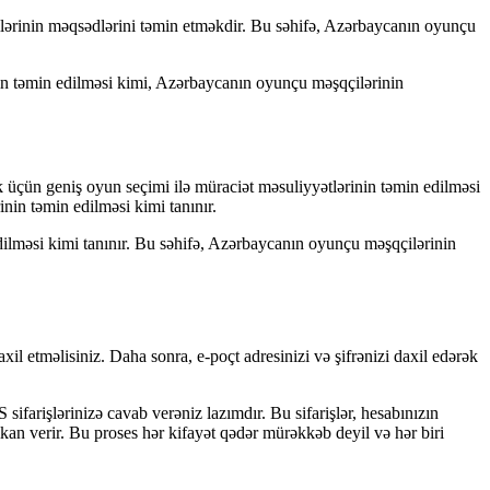
lərinin məqsədlərini təmin etməkdir. Bu səhifə, Azərbaycanın oyunçu
rinin təmin edilməsi kimi, Azərbaycanın oyunçu məşqçilərinin
 üçün geniş oyun seçimi ilə müraciət məsuliyyətlərinin təmin edilməsi
in təmin edilməsi kimi tanınır.
ilməsi kimi tanınır. Bu səhifə, Azərbaycanın oyunçu məşqçilərinin
il etməlisiniz. Daha sonra, e-poçt adresinizi və şifrənizi daxil edərək
.
arişlərinizə cavab verəniz lazımdır. Bu sifarişlər, hesabınızın
kan verir. Bu proses hər kifayət qədər mürəkkəb deyil və hər biri