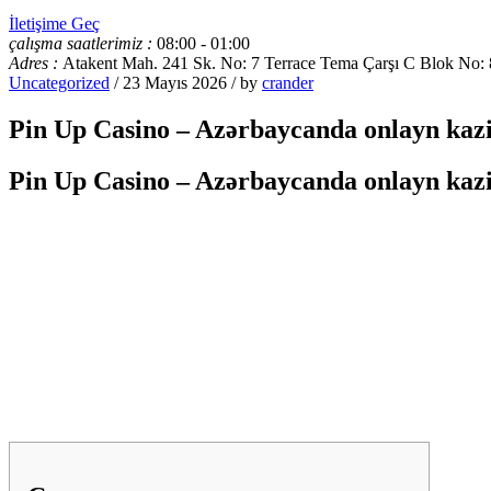
İletişime Geç
çalışma saatlerimiz :
08:00 - 01:00
Adres :
Atakent Mah. 241 Sk. No: 7 Terrace Tema Çarşı C Blok N
Uncategorized
/ 23 Mayıs 2026 / by
crander
Pin Up Casino – Azərbaycanda onlayn kaz
Pin Up Casino – Azərbaycanda onlayn kaz