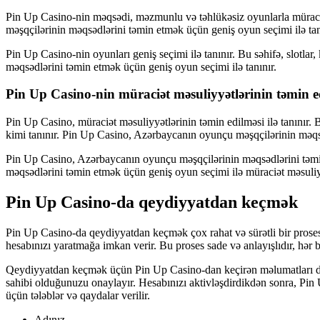
Pin Up Casino-nin məqsədi, məzmunlu və təhlükəsiz oyunlarla müraci
məşqçilərinin məqsədlərini təmin etmək üçün geniş oyun seçimi ilə tan
Pin Up Casino-nin oyunları geniş seçimi ilə tanınır. Bu səhifə, slotla
məqsədlərini təmin etmək üçün geniş oyun seçimi ilə tanınır.
Pin Up Casino-nin müraciət məsuliyyətlərinin təmin e
Pin Up Casino, müraciət məsuliyyətlərinin təmin edilməsi ilə tanınır
kimi tanınır. Pin Up Casino, Azərbaycanın oyunçu məşqçilərinin məqsə
Pin Up Casino, Azərbaycanın oyunçu məşqçilərinin məqsədlərini təmin
məqsədlərini təmin etmək üçün geniş oyun seçimi ilə müraciət məsuliyy
Pin Up Casino-da qeydiyyatdan keçmək
Pin Up Casino-da qeydiyyatdan keçmək çox rahat və sürətli bir prosesdir
hesabınızı yaratmağa imkan verir. Bu proses sade və anlayışlıdır, hər b
Qeydiyyatdan keçmək üçün Pin Up Casino-dan keçirən məlumatları daxil
sahibi olduğunuzu onaylayır. Hesabınızı aktivləşdirdikdən sonra, Pin 
üçün tələblər və qaydalar verilir.
Adınız