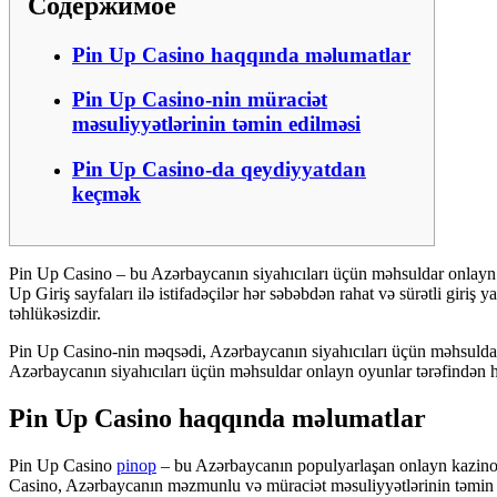
Содержимое
Pin Up Casino haqqında məlumatlar
Pin Up Casino-nin müraciət
məsuliyyətlərinin təmin edilməsi
Pin Up Casino-da qeydiyyatdan
keçmək
Pin Up Casino – bu Azərbaycanın siyahıcıları üçün məhsuldar onlayn k
Up Giriş sayfaları ilə istifadəçilər hər səbəbdən rahat və sürətli gir
təhlükəsizdir.
Pin Up Casino-nin məqsədi, Azərbaycanın siyahıcıları üçün məhsuldar on
Azərbaycanın siyahıcıları üçün məhsuldar onlayn oyunlar tərəfindən h
Pin Up Casino haqqında məlumatlar
Pin Up Casino
pinop
– bu Azərbaycanın populyarlaşan onlayn kazino sə
Casino, Azərbaycanın məzmunlu və müraciət məsuliyyətlərinin təmin edi