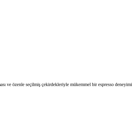
ması ve özenle seçilmiş çekirdekleriyle mükemmel bir espresso deneyim