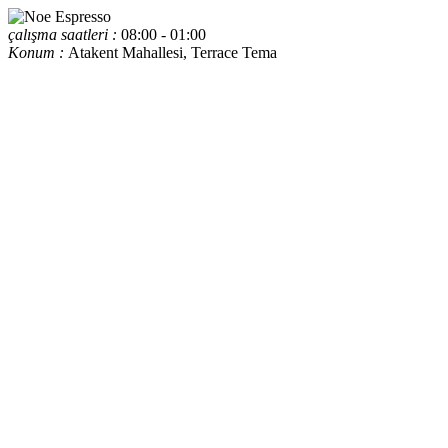
çalışma saatleri :
08:00 - 01:00
Konum :
Atakent Mahallesi, Terrace Tema