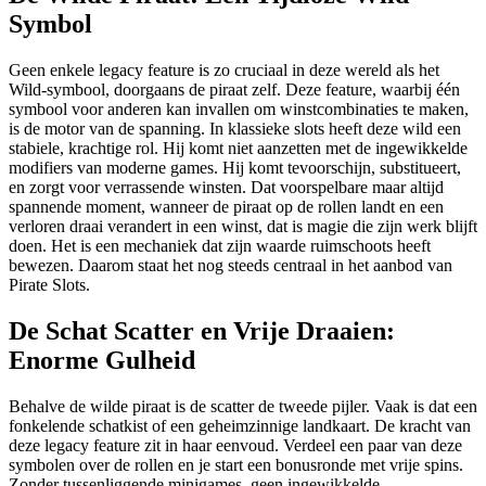
Symbol
Geen enkele legacy feature is zo cruciaal in deze wereld als het
Wild-symbool, doorgaans de piraat zelf. Deze feature, waarbij één
symbool voor anderen kan invallen om winstcombinaties te maken,
is de motor van de spanning. In klassieke slots heeft deze wild een
stabiele, krachtige rol. Hij komt niet aanzetten met de ingewikkelde
modifiers van moderne games. Hij komt tevoorschijn, substitueert,
en zorgt voor verrassende winsten. Dat voorspelbare maar altijd
spannende moment, wanneer de piraat op de rollen landt en een
verloren draai verandert in een winst, dat is magie die zijn werk blijft
doen. Het is een mechaniek dat zijn waarde ruimschoots heeft
bewezen. Daarom staat het nog steeds centraal in het aanbod van
Pirate Slots.
De Schat Scatter en Vrije Draaien:
Enorme Gulheid
Behalve de wilde piraat is de scatter de tweede pijler. Vaak is dat een
fonkelende schatkist of een geheimzinnige landkaart. De kracht van
deze legacy feature zit in haar eenvoud. Verdeel een paar van deze
symbolen over de rollen en je start een bonusronde met vrije spins.
Zonder tussenliggende minigames, geen ingewikkelde