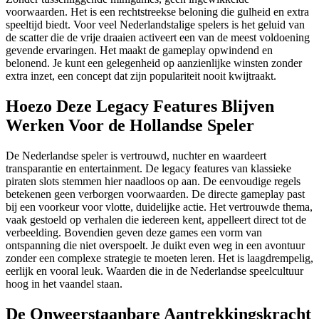
voorwaarden. Het is een rechtstreekse beloning die gulheid en extra
speeltijd biedt. Voor veel Nederlandstalige spelers is het geluid van
de scatter die de vrije draaien activeert een van de meest voldoening
gevende ervaringen. Het maakt de gameplay opwindend en
belonend. Je kunt een gelegenheid op aanzienlijke winsten zonder
extra inzet, een concept dat zijn populariteit nooit kwijtraakt.
Hoezo Deze Legacy Features Blijven
Werken Voor de Hollandse Speler
De Nederlandse speler is vertrouwd, nuchter en waardeert
transparantie en entertainment. De legacy features van klassieke
piraten slots stemmen hier naadloos op aan. De eenvoudige regels
betekenen geen verborgen voorwaarden. De directe gameplay past
bij een voorkeur voor vlotte, duidelijke actie. Het vertrouwde thema,
vaak gestoeld op verhalen die iedereen kent, appelleert direct tot de
verbeelding. Bovendien geven deze games een vorm van
ontspanning die niet overspoelt. Je duikt even weg in een avontuur
zonder een complexe strategie te moeten leren. Het is laagdrempelig,
eerlijk en vooral leuk. Waarden die in de Nederlandse speelcultuur
hoog in het vaandel staan.
De Onweerstaanbare Aantrekkingskracht