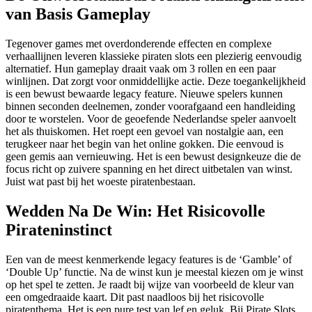
van Basis Gameplay
Tegenover games met overdonderende effecten en complexe
verhaallijnen leveren klassieke piraten slots een plezierig eenvoudig
alternatief. Hun gameplay draait vaak om 3 rollen en een paar
winlijnen. Dat zorgt voor onmiddellijke actie. Deze toegankelijkheid
is een bewust bewaarde legacy feature. Nieuwe spelers kunnen
binnen seconden deelnemen, zonder voorafgaand een handleiding
door te worstelen. Voor de geoefende Nederlandse speler aanvoelt
het als thuiskomen. Het roept een gevoel van nostalgie aan, een
terugkeer naar het begin van het online gokken. Die eenvoud is
geen gemis aan vernieuwing. Het is een bewust designkeuze die de
focus richt op zuivere spanning en het direct uitbetalen van winst.
Juist wat past bij het woeste piratenbestaan.
Wedden Na De Win: Het Risicovolle
Pirateninstinct
Een van de meest kenmerkende legacy features is de ‘Gamble’ of
‘Double Up’ functie. Na de winst kun je meestal kiezen om je winst
op het spel te zetten. Je raadt bij wijze van voorbeeld de kleur van
een omgedraaide kaart. Dit past naadloos bij het risicovolle
piratenthema. Het is een pure test van lef en geluk. Bij Pirate Slots