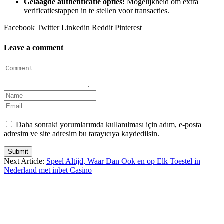
Gelaagde authenticatie opties:
Mogelijkheid om extra
verificatiestappen in te stellen voor transacties.
Facebook
Twitter
Linkedin
Reddit
Pinterest
Leave a comment
Daha sonraki yorumlarımda kullanılması için adım, e-posta
adresim ve site adresim bu tarayıcıya kaydedilsin.
Submit
Next Article:
Speel Altijd, Waar Dan Ook en op Elk Toestel in
Nederland met inbet Casino