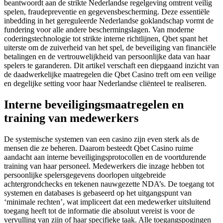
beantwoordt aan de strikte Nederlandse regelgeving omtrent veilig
spelen, fraudepreventie en gegevensbescherming. Deze essentiële
inbedding in het gereguleerde Nederlandse goklandschap vormt de
fundering voor alle andere beschermingslagen. Van moderne
coderingstechnologie tot strikte interne richtlijnen, Qbet spant het
uiterste om de zuiverheid van het spel, de beveiliging van financiële
betalingen en de vertrouwelijkheid van persoonlijke data van haar
spelers te garanderen. Dit artikel verschaft een diepgaand inzicht van
de daadwerkelijke maatregelen die Qbet Casino treft om een veilige
en degelijke setting voor haar Nederlandse cliënteel te realiseren.
Interne beveiligingsmaatregelen en
training van medewerkers
De systemische systemen van een casino zijn even sterk als de
mensen die ze beheren. Daarom besteedt Qbet Casino ruime
aandacht aan interne beveiligingsprotocollen en de voortdurende
training van haar personeel. Medewerkers die inzage hebben tot
persoonlijke spelersgegevens doorlopen uitgebreide
achtergrondchecks en tekenen nauwgezette NDA’s. De toegang tot
systemen en databases is gebaseerd op het uitgangspunt van
‘minimale rechten’, wat impliceert dat een medewerker uitsluitend
toegang heeft tot de informatie die absoluut vereist is voor de
vervulling van zijn of haar specifieke taak. Alle toegangspogingen