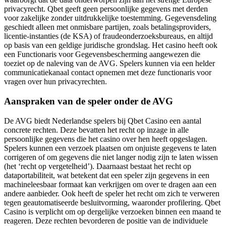
privacyrecht. Qbet geeft geen persoonlijke gegevens met derden
voor zakelijke zonder uitdrukkelijke toestemming. Gegevensdeling
geschiedt alleen met onmisbare partijen, zoals betalingsproviders,
licentie-instanties (de KSA) of fraudeonderzoeksbureaus, en altijd
op basis van een geldige juridische grondslag. Het casino heeft ook
een Functionaris voor Gegevensbescherming aangewezen die
toeziet op de naleving van de AVG. Spelers kunnen via een helder
communicatiekanaal contact opnemen met deze functionaris voor
vragen over hun privacyrechten.
Aanspraken van de speler onder de AVG
De AVG biedt Nederlandse spelers bij Qbet Casino een aantal
concrete rechten. Deze bevatten het recht op inzage in alle
persoonlijke gegevens die het casino over hen heeft opgeslagen.
Spelers kunnen een verzoek plaatsen om onjuiste gegevens te laten
corrigeren of om gegevens die niet langer nodig zijn te laten wissen
(het ‘recht op vergetelheid’). Daarnaast bestaat het recht op
dataportabiliteit, wat betekent dat een speler zijn gegevens in een
machineleesbaar formaat kan verkrijgen om over te dragen aan een
andere aanbieder. Ook heeft de speler het recht om zich te verweren
tegen geautomatiseerde besluitvorming, waaronder profilering. Qbet
Casino is verplicht om op dergelijke verzoeken binnen een maand te
reageren. Deze rechten bevorderen de positie van de individuele