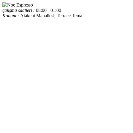
çalışma saatleri :
08:00 - 01:00
Konum :
Atakent Mahallesi, Terrace Tema