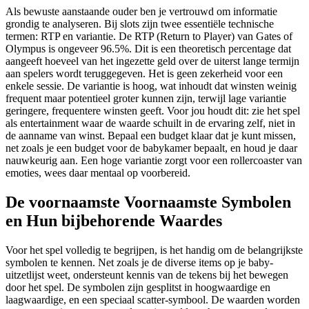
Als bewuste aanstaande ouder ben je vertrouwd om informatie
grondig te analyseren. Bij slots zijn twee essentiële technische
termen: RTP en variantie. De RTP (Return to Player) van Gates of
Olympus is ongeveer 96.5%. Dit is een theoretisch percentage dat
aangeeft hoeveel van het ingezette geld over de uiterst lange termijn
aan spelers wordt teruggegeven. Het is geen zekerheid voor een
enkele sessie. De variantie is hoog, wat inhoudt dat winsten weinig
frequent maar potentieel groter kunnen zijn, terwijl lage variantie
geringere, frequentere winsten geeft. Voor jou houdt dit: zie het spel
als entertainment waar de waarde schuilt in de ervaring zelf, niet in
de aanname van winst. Bepaal een budget klaar dat je kunt missen,
net zoals je een budget voor de babykamer bepaalt, en houd je daar
nauwkeurig aan. Een hoge variantie zorgt voor een rollercoaster van
emoties, wees daar mentaal op voorbereid.
De voornaamste Voornaamste Symbolen
en Hun bijbehorende Waardes
Voor het spel volledig te begrijpen, is het handig om de belangrijkste
symbolen te kennen. Net zoals je de diverse items op je baby-
uitzetlijst weet, ondersteunt kennis van de tekens bij het bewegen
door het spel. De symbolen zijn gesplitst in hoogwaardige en
laagwaardige, en een speciaal scatter-symbool. De waarden worden