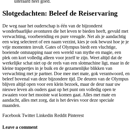
uiteraard heel goed.
Slotgedachten: Beleef de Reiservaring
De weg naar het ouderschap is één van de bijzonderst
wonderbaarlijke avonturen die het leven te bieden heeft, gevuld met
verwachting, voorbereiding en pure vreugde. Net als je aandachtig
een wieg selecteert of een naam verzint, kies je ook bewust hoe je je
vrije momenten invult. Gates of Olympus biedt een vluchtige,
boeiende ontsnapping naar een wereld van mythe en magie, een
plek om kort volledig alleen voor jezelf te zijn. Weet altijd dat de
werkelijke schat niet op de reels van een slotmachine ligt, maar in de
kleine trappertjes in je buik en de gezamenlijke blikken van
verwachting met je partner. Doe mee met mate, gok verantwoord, en
beleef bovenal van deze bijzondere tijd. De deuren van de Olympus
blijven altijd open voor een klein bezoek, maar de deur naar uw
nieuwe leven als ouders gaat op het punt om volledig open te
zwaaien voor het mooiste wat komen gaat. Alles met mate en
aandacht, alles met zorg, dat is het devies voor deze speciale
maanden.
Facebook
Twitter
Linkedin
Reddit
Pinterest
Leave a comment