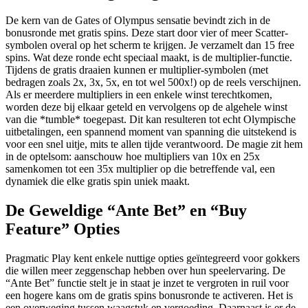
De kern van de Gates of Olympus sensatie bevindt zich in de
bonusronde met gratis spins. Deze start door vier of meer Scatter-
symbolen overal op het scherm te krijgen. Je verzamelt dan 15 free
spins. Wat deze ronde echt speciaal maakt, is de multiplier-functie.
Tijdens de gratis draaien kunnen er multiplier-symbolen (met
bedragen zoals 2x, 3x, 5x, en tot wel 500x!) op de reels verschijnen.
Als er meerdere multipliers in een enkele winst terechtkomen,
worden deze bij elkaar geteld en vervolgens op de algehele winst
van die *tumble* toegepast. Dit kan resulteren tot echt Olympische
uitbetalingen, een spannend moment van spanning die uitstekend is
voor een snel uitje, mits te allen tijde verantwoord. De magie zit hem
in de optelsom: aanschouw hoe multipliers van 10x en 25x
samenkomen tot een 35x multiplier op die betreffende val, een
dynamiek die elke gratis spin uniek maakt.
De Geweldige “Ante Bet” en “Buy
Feature” Opties
Pragmatic Play kent enkele nuttige opties geïntegreerd voor gokkers
die willen meer zeggenschap hebben over hun speelervaring. De
“Ante Bet” functie stelt je in staat je inzet te vergroten in ruil voor
een hogere kans om de gratis spins bonusronde te activeren. Het is
een overweging tussen waagstuk en vergoeding. Daarnaast is er de