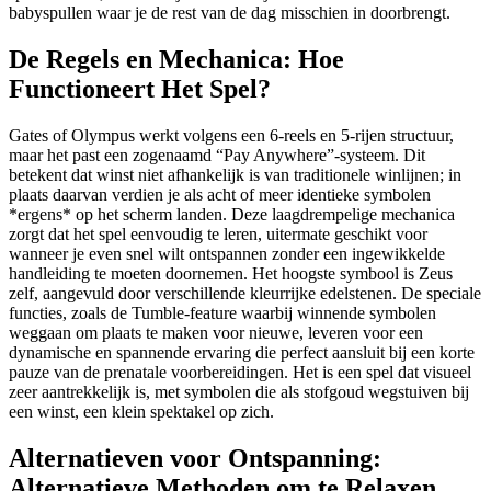
babyspullen waar je de rest van de dag misschien in doorbrengt.
De Regels en Mechanica: Hoe
Functioneert Het Spel?
Gates of Olympus werkt volgens een 6-reels en 5-rijen structuur,
maar het past een zogenaamd “Pay Anywhere”-systeem. Dit
betekent dat winst niet afhankelijk is van traditionele winlijnen; in
plaats daarvan verdien je als acht of meer identieke symbolen
*ergens* op het scherm landen. Deze laagdrempelige mechanica
zorgt dat het spel eenvoudig te leren, uitermate geschikt voor
wanneer je even snel wilt ontspannen zonder een ingewikkelde
handleiding te moeten doornemen. Het hoogste symbool is Zeus
zelf, aangevuld door verschillende kleurrijke edelstenen. De speciale
functies, zoals de Tumble-feature waarbij winnende symbolen
weggaan om plaats te maken voor nieuwe, leveren voor een
dynamische en spannende ervaring die perfect aansluit bij een korte
pauze van de prenatale voorbereidingen. Het is een spel dat visueel
zeer aantrekkelijk is, met symbolen die als stofgoud wegstuiven bij
een winst, een klein spektakel op zich.
Alternatieven voor Ontspanning:
Alternatieve Methoden om te Relaxen