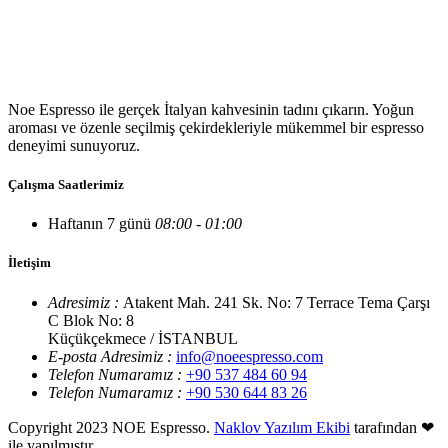
Noe Espresso ile gerçek İtalyan kahvesinin tadını çıkarın. Yoğun
aroması ve özenle seçilmiş çekirdekleriyle mükemmel bir espresso
deneyimi sunuyoruz.
Çalışma Saatlerimiz
Haftanın 7 günü
08:00 - 01:00
İletişim
Adresimiz :
Atakent Mah. 241 Sk. No: 7 Terrace Tema Çarşı
C Blok No: 8
Küçükçekmece / İSTANBUL
E-posta Adresimiz :
info@noeespresso.com
Telefon Numaramız :
+90 537 484 60 94
Telefon Numaramız :
+90 530 644 83 26
Copyright 2023 NOE Espresso.
Naklov Yazılım Ekibi
tarafından ❤
ile yapılmıştır