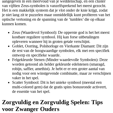
aangegeven in een meervoud van je weddenschap, en een cluster
van vijftien Zeus-symbolen is vanzelfsprekend het meest gezocht.
Het is een makkelijk systeem dat je vlot onder de knie krijgt, zodat
je niet lang zit te puzzelen maar onmiddellijk kunt profiteren van het
optische vertoning en de spanning van de ‘tumbles’ die op elkaar
kunnen komen.
Zeus (Waardevol Symbool): De opperste god is het het meest
kostbare reguliere symbool. Hij kan forse uitbetalingen
opleveren wanneer hij in groten getale verschijnt.
Goblet, Oorring, Polshorloge en Vierkante Diamant: Dit zijn
de rest van de hoogwaardige symbolen, elk met een specifiek
ontwerp en specifieke waarde.
Felgekleurde Stenen (Minder waardevolle Symbolen): Deze
worden getoond als helder gekleurde edelstenen (smaragd,
robijn, saffier, amethist). Je hebt er er een groter aantal van
nodig voor een winstgevende combinatie, maar ze verschijnen
vaker in het spel.
Scatter Symbool: Dit is het unieke symbool (meestal een
multi-colored gem) dat de gratis spins bonusronde activeert,
de essentie van het spel.
Zorgvuldig en Zorgvuldig Spelen: Tips
voor Zwanger Ouders