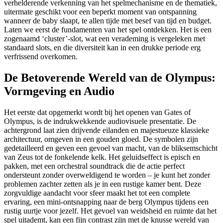
verhelderende verkenning van het spelmechanisme en de thematiek,
uitermate geschikt voor een beperkt moment van ontspanning
wanneer de baby slaapt, te allen tijde met besef van tijd en budget.
Laten we eerst de fundamenten van het spel ontdekken. Het is een
zogenaamd ‘cluster’-slot, wat een verademing is vergeleken met
standaard slots, en die diversiteit kan in een drukke periode erg
verfrissend overkomen.
De Betoverende Wereld van de Olympus:
Vormgeving en Audio
Het eerste dat opgemerkt wordt bij het openen van Gates of
Olympus, is de indrukwekkende audiovisuele presentatie. De
achtergrond laat zien drijvende eilanden en majestueuze klassieke
architectuur, omgeven in een gouden gloed. De symbolen zijn
gedetailleerd en geven een gevoel van macht, van de bliksemschicht
van Zeus tot de fonkelende kelk. Het geluidseffect is episch en
pakken, met een orchestral soundtrack die de actie perfect
ondersteunt zonder overweldigend te worden – je kunt het zonder
problemen zachter zetten als je in een rustige kamer bent. Deze
zorgvuldige aandacht voor sfeer maakt het tot een complete
ervaring, een mini-ontsnapping naar de berg Olympus tijdens een
rustig uurtje voor jezelf. Het gevoel van weidsheid en ruimte dat het
spel uitademt, kan een fijn contrast zijn met de knusse wereld van