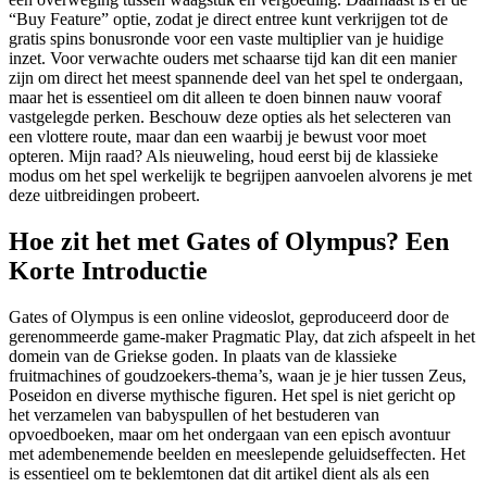
“Buy Feature” optie, zodat je direct entree kunt verkrijgen tot de
gratis spins bonusronde voor een vaste multiplier van je huidige
inzet. Voor verwachte ouders met schaarse tijd kan dit een manier
zijn om direct het meest spannende deel van het spel te ondergaan,
maar het is essentieel om dit alleen te doen binnen nauw vooraf
vastgelegde perken. Beschouw deze opties als het selecteren van
een vlottere route, maar dan een waarbij je bewust voor moet
opteren. Mijn raad? Als nieuweling, houd eerst bij de klassieke
modus om het spel werkelijk te begrijpen aanvoelen alvorens je met
deze uitbreidingen probeert.
Hoe zit het met Gates of Olympus? Een
Korte Introductie
Gates of Olympus is een online videoslot, geproduceerd door de
gerenommeerde game-maker Pragmatic Play, dat zich afspeelt in het
domein van de Griekse goden. In plaats van de klassieke
fruitmachines of goudzoekers-thema’s, waan je je hier tussen Zeus,
Poseidon en diverse mythische figuren. Het spel is niet gericht op
het verzamelen van babyspullen of het bestuderen van
opvoedboeken, maar om het ondergaan van een episch avontuur
met adembenemende beelden en meeslepende geluidseffecten. Het
is essentieel om te beklemtonen dat dit artikel dient als als een