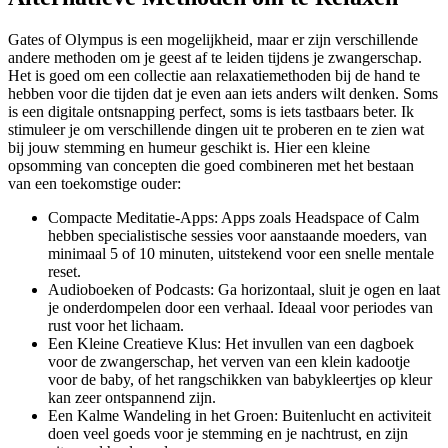
Gates of Olympus is een mogelijkheid, maar er zijn verschillende
andere methoden om je geest af te leiden tijdens je zwangerschap.
Het is goed om een collectie aan relaxatiemethoden bij de hand te
hebben voor die tijden dat je even aan iets anders wilt denken. Soms
is een digitale ontsnapping perfect, soms is iets tastbaars beter. Ik
stimuleer je om verschillende dingen uit te proberen en te zien wat
bij jouw stemming en humeur geschikt is. Hier een kleine
opsomming van concepten die goed combineren met het bestaan
van een toekomstige ouder:
Compacte Meditatie-Apps: Apps zoals Headspace of Calm
hebben specialistische sessies voor aanstaande moeders, van
minimaal 5 of 10 minuten, uitstekend voor een snelle mentale
reset.
Audioboeken of Podcasts: Ga horizontaal, sluit je ogen en laat
je onderdompelen door een verhaal. Ideaal voor periodes van
rust voor het lichaam.
Een Kleine Creatieve Klus: Het invullen van een dagboek
voor de zwangerschap, het verven van een klein kadootje
voor de baby, of het rangschikken van babykleertjes op kleur
kan zeer ontspannend zijn.
Een Kalme Wandeling in het Groen: Buitenlucht en activiteit
doen veel goeds voor je stemming en je nachtrust, en zijn