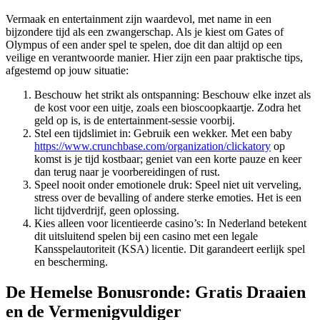
Vermaak en entertainment zijn waardevol, met name in een
bijzondere tijd als een zwangerschap. Als je kiest om Gates of
Olympus of een ander spel te spelen, doe dit dan altijd op een
veilige en verantwoorde manier. Hier zijn een paar praktische tips,
afgestemd op jouw situatie:
Beschouw het strikt als ontspanning: Beschouw elke inzet als
de kost voor een uitje, zoals een bioscoopkaartje. Zodra het
geld op is, is de entertainment-sessie voorbij.
Stel een tijdslimiet in: Gebruik een wekker. Met een baby
https://www.crunchbase.com/organization/clickatory
op
komst is je tijd kostbaar; geniet van een korte pauze en keer
dan terug naar je voorbereidingen of rust.
Speel nooit onder emotionele druk: Speel niet uit verveling,
stress over de bevalling of andere sterke emoties. Het is een
licht tijdverdrijf, geen oplossing.
Kies alleen voor licentieerde casino’s: In Nederland betekent
dit uitsluitend spelen bij een casino met een legale
Kansspelautoriteit (KSA) licentie. Dit garandeert eerlijk spel
en bescherming.
De Hemelse Bonusronde: Gratis Draaien
en de Vermenigvuldiger