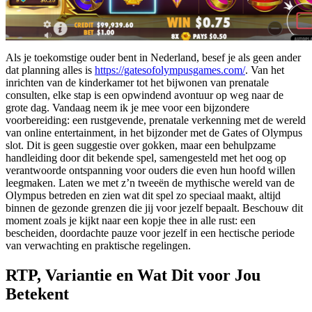
Als je toekomstige ouder bent in Nederland, besef je als geen ander
dat planning alles is
https://gatesofolympusgames.com/
. Van het
inrichten van de kinderkamer tot het bijwonen van prenatale
consulten, elke stap is een opwindend avontuur op weg naar de
grote dag. Vandaag neem ik je mee voor een bijzondere
voorbereiding: een rustgevende, prenatale verkenning met de wereld
van online entertainment, in het bijzonder met de Gates of Olympus
slot. Dit is geen suggestie over gokken, maar een behulpzame
handleiding door dit bekende spel, samengesteld met het oog op
verantwoorde ontspanning voor ouders die even hun hoofd willen
leegmaken. Laten we met z’n tweeën de mythische wereld van de
Olympus betreden en zien wat dit spel zo speciaal maakt, altijd
binnen de gezonde grenzen die jij voor jezelf bepaalt. Beschouw dit
moment zoals je kijkt naar een kopje thee in alle rust: een
bescheiden, doordachte pauze voor jezelf in een hectische periode
van verwachting en praktische regelingen.
RTP, Variantie en Wat Dit voor Jou
Betekent