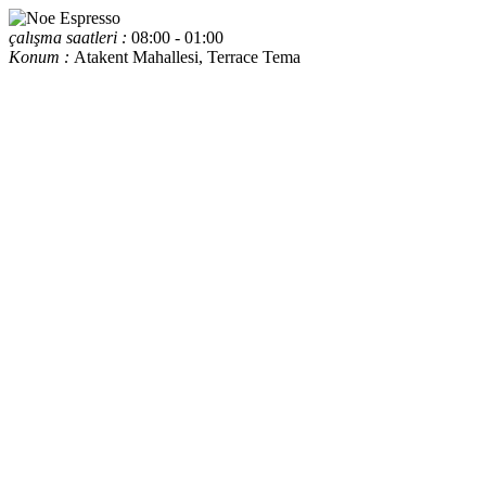
çalışma saatleri :
08:00 - 01:00
Konum :
Atakent Mahallesi, Terrace Tema