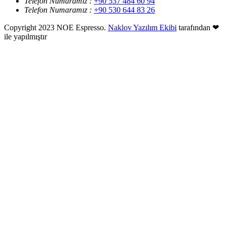
Telefon Numaramız :
+90 537 484 60 94
Telefon Numaramız :
+90 530 644 83 26
Copyright 2023 NOE Espresso.
Naklov Yazılım Ekibi
tarafından ❤
ile yapılmıştır