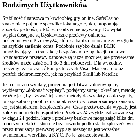
Rodzimych Użytkowników
Stabilność finansowa to krwioobieg gry online. SafeCasino
znakomicie pojmuje specyfikę lokalnego rynku, proponując
sposoby płatności, z których codziennie używamy. Do wpłat i
wypłat dostępne są błyskawiczne przelewy online za
pośrednictwem Przelewy24, które są bardzo popularne ze względu
na szybkie zasilenie konta. Podobnie szybko działa BLIK,
umożliwiający na transakcję bezpośrednio z aplikacji bankowej.
Standardowe przelewy bankowe są także możliwe, ale przelewanie
środków może zająć od 1 do 3 dni roboczych. Dla wygodny,
możemy też korzystać kart płatniczych Visa i Mastercard oraz
portfeli elektronicznych, jak na przykład Skrill lub Neteller.
Jeśli chodzi o wypłaty, procedura jest łatwa: zalogowujemy,
wybieramy „dokonać wypłaty”, podajemy sumę i określoną metodę.
Ważne jest, by używać tej samej metody do wypłaty, co do wpłaty,
lub sposobu o podobnym charakterze (tzw. zasada samego kanału),
co jest standardem bezpieczeństwa. Czas przetworzenia wypłaty jest
zależny od metody: e-portfele i Przelewy24 zwykle realizowane są
w ciągu 24 godzin, karty i przelewy bankowe mogą zająć kilka dni
roboczych. SafeCasino nie bez powodu podkreśla bezpieczeństwo –
przed finalizacją pierwszej wypłaty niezbędna jest wcześniej
wymieniona weryfikacja KYC. Po jej zaakceptowaniu,