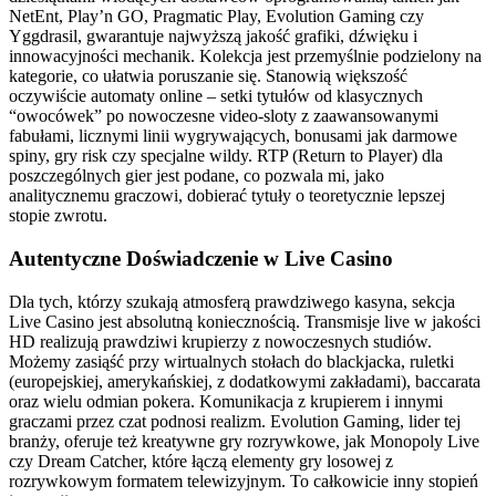
NetEnt, Play’n GO, Pragmatic Play, Evolution Gaming czy
Yggdrasil, gwarantuje najwyższą jakość grafiki, dźwięku i
innowacyjności mechanik. Kolekcja jest przemyślnie podzielony na
kategorie, co ułatwia poruszanie się. Stanowią większość
oczywiście automaty online – setki tytułów od klasycznych
“owocówek” po nowoczesne video-sloty z zaawansowanymi
fabułami, licznymi linii wygrywających, bonusami jak darmowe
spiny, gry risk czy specjalne wildy. RTP (Return to Player) dla
poszczególnych gier jest podane, co pozwala mi, jako
analitycznemu graczowi, dobierać tytuły o teoretycznie lepszej
stopie zwrotu.
Autentyczne Doświadczenie w Live Casino
Dla tych, którzy szukają atmosferą prawdziwego kasyna, sekcja
Live Casino jest absolutną koniecznością. Transmisje live w jakości
HD realizują prawdziwi krupierzy z nowoczesnych studiów.
Możemy zasiąść przy wirtualnych stołach do blackjacka, ruletki
(europejskiej, amerykańskiej, z dodatkowymi zakładami), baccarata
oraz wielu odmian pokera. Komunikacja z krupierem i innymi
graczami przez czat podnosi realizm. Evolution Gaming, lider tej
branży, oferuje też kreatywne gry rozrywkowe, jak Monopoly Live
czy Dream Catcher, które łączą elementy gry losowej z
rozrywkowym formatem telewizyjnym. To całkowicie inny stopień