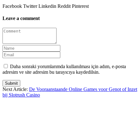
Facebook
Twitter
Linkedin
Reddit
Pinterest
Leave a comment
Daha sonraki yorumlarımda kullanılması için adım, e-posta
adresim ve site adresim bu tarayıcıya kaydedilsin.
Submit
Next Article:
De Vooraanstaande Online Games voor Genot of Inzet
bij Slotrush Casino