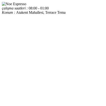
çalışma saatleri :
08:00 - 01:00
Konum :
Atakent Mahallesi, Terrace Tema