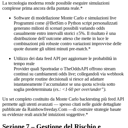
La tecnologia moderna rende possibile eseguire simulazioni
complesse prima ancora della puntata reale.*
Software di modellazione Monte Carlo e simulazioni live
Programmi come @BetSim o Python script personalizzati
generano milioni di scenari possibili variando odds
casualmente entro intervalli storici ±5%. Il risultato è una
distribuzione dell’outcome atteso che mette in luce le
combinazioni più robuste contro variazioni improvvise delle
quote durante gli ultimi minuti pre‑match.*
Utilizzo dei data feed API per aggiornare le probabilità in
tempo reale
Provider quali Sportradar o TheOddsAPI offrono stream
continui su cambiamenti odds live; collegandoli via webhook
alle proprie routine decisionali si riesce ad adattare
istantaneamente l’accumulator se una quota scivola sotto
soglia predeterminata (
es.: <1·60 per over/under”).
Un set completo costituito da Monte Carlo backtesting più feed API
permette agli utenti avanzati — spesso citati nelle guide dettagliate
pubblicate da Rainbowfreeday.Com —di costruire strategie basate
su evidenze reali anziché intuizioni soggettive.*
Sezione ​7 – Gestione del Rischio e