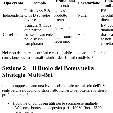
Probabilità
Impa
Tipo evento
Esempio
Correlazione
reale
sull
Partita A vs B &
p₁·p₂ ≈
EV
Indipendente
C vs D su leghe
prodotto
Nulla
calcola
diverse
diretto
diretta
Squadra X gioca
EV pu
p₁·p₂≠product
due partite
diminui
;
Correlato
consecutivamente
Alto
drastic
aggiustamento
nello stesso
se non
necessario
campionato
corretto
Nel caso dei mercati correlati è consigliabile applicare un fattore di
correzione basato su analisi storica dei risultati condivisi.*
Sezione ​2 – Il Ruolo dei Bonus nella
Strategia Multi‑Bet
I bonus rappresentano una leva fondamentale nel calcolo dell’EV
reale perché riducono lo stake netto richiesto per ottenere lo stesso
profitto teorico.*
Tipologie di bonus più utili per le scommesse multiple
– Welcome bonus con deposito pari a 100 % fino a €500
+ 20€ free bet