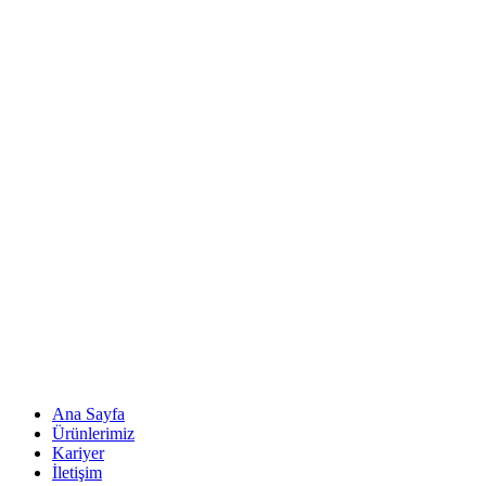
Ana Sayfa
Ürünlerimiz
Kariyer
İletişim