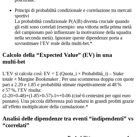
Principi di probabilità condizionale e correlazione tra mercati
sportivi
La probabilità condizionale P(A|B) diventa cruciale quando
gli esiti sono correlati (esempio: una vittoria nella prima metà
del campionato può influenzare la motivazione della squadra
nella seconda metà). Ignorare queste dipendenze porta a
sovrastimare l’EV reale della multi‑bet.*
Calcolo della “Expected Value” (EV) in una
multi‑bet
L’EV si calcola così: EV = Σ (Quota_i × Probabilità_i) – Stake
totale × Margine Bookmaker . Per una scommessa doppia con quote
pari a 2.20 e 1.85 e probabilità stimate rispettivamente al 48 %
e 57 %, l’EV risulta:
(2‑20×0‑48)+(1‑85×0‑57)-1≈+0‑06 (cioè 6 centesimi per ogni euro
puntato). Una piccola differenza può tradursi in grandi profitti grazie
all’effetto moltiplicatore della cumulazione.*
Analisi delle dipendenze tra eventi “indipendenti” vs
“correlati”