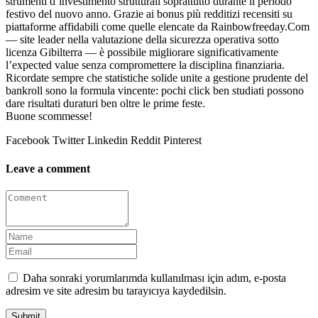
strumenti d’investimento strutturali soprattutto durante il periodo
festivo del nuovo anno. Grazie ai bonus più redditizi recensiti su
piattaforme affidabili come quelle elencate da Rainbowfreeday.Com
— site leader nella valutazione della sicurezza operativa sotto
licenza Gibilterra — è possibile migliorare significativamente
l’expected value senza compromettere la disciplina finanziaria.
Ricordate sempre che statistiche solide unite a gestione prudente del
bankroll sono la formula vincente: pochi click ben studiati possono
dare risultati duraturi ben oltre le prime feste.
Buone scommesse!
Facebook
Twitter
Linkedin
Reddit
Pinterest
Leave a comment
Daha sonraki yorumlarımda kullanılması için adım, e-posta
adresim ve site adresim bu tarayıcıya kaydedilsin.
Submit