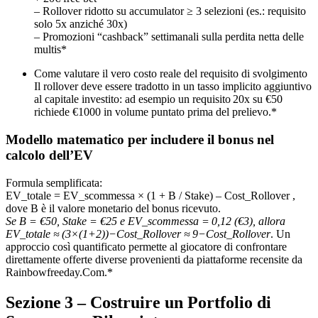
– Rollover ridotto su accumulator ≥ 3 selezioni (es.: requisito
solo 5x anziché 30x)
– Promozioni “cashback” settimanali sulla perdita netta delle
multis*
Come valutare il vero costo reale del requisito di svolgimento
Il rollover deve essere tradotto in un tasso implicito aggiuntivo
al capitale investito: ad esempio un requisito 20x su €50
richiede €1000 in volume puntato prima del prelievo.*
Modello matematico per includere il bonus nel
calcolo dell’EV
Formula semplificata:
EV_totale = EV_scommessa × (1 + B / Stake) – Cost_Rollover ,
dove B è il valore monetario del bonus ricevuto.
Se B = €50, Stake = €25 e EV_scommessa = 0,12 (€3), allora
EV_totale ≈ (3×(1+2))−Cost_Rollover ≈ 9−Cost_Rollover
. Un
approccio così quantificato permette al giocatore di confrontare
direttamente offerte diverse provenienti da piattaforme recensite da
Rainbowfreeday.Com.*
Sezione ​3 – Costruire un Portfolio di