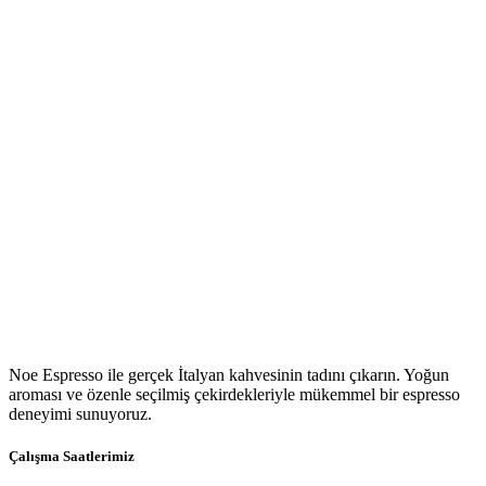
Noe Espresso ile gerçek İtalyan kahvesinin tadını çıkarın. Yoğun
aroması ve özenle seçilmiş çekirdekleriyle mükemmel bir espresso
deneyimi sunuyoruz.
Çalışma Saatlerimiz