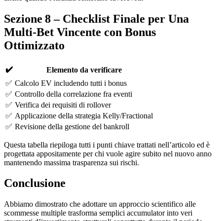
Sezione ​8 – Checklist Finale per Una
Multi‑Bet Vincente con Bonus
Ottimizzato
✔️
Elemento da verificare
✅
Calcolo EV includendo tutti i bonus
✅
Controllo della correlazione fra eventi
✅
Verifica dei requisiti di rollover
✅
Applicazione della strategia Kelly/Fractional
✅
Revisione della gestione del bankroll
Questa tabella riepiloga tutti i punti chiave trattati nell’articolo ed è
progettata appositamente per chi vuole agire subito nel nuovo anno
mantenendo massima trasparenza sui rischi.
Conclusione
Abbiamo dimostrato che adottare un approccio scientifico alle
scommesse multiple trasforma semplici accumulator into veri