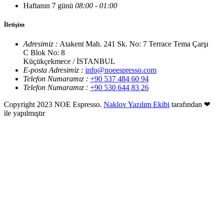
Haftanın 7 günü
08:00 - 01:00
İletişim
Adresimiz :
Atakent Mah. 241 Sk. No: 7 Terrace Tema Çarşı
C Blok No: 8
Küçükçekmece / İSTANBUL
E-posta Adresimiz :
info@noeespresso.com
Telefon Numaramız :
+90 537 484 60 94
Telefon Numaramız :
+90 530 644 83 26
Copyright 2023 NOE Espresso.
Naklov Yazılım Ekibi
tarafından ❤
ile yapılmıştır