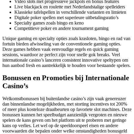
Video slots met progressieve jackpots en bonus features
Live blackjack en roulette met Nederlandstalige spelleiders
Klassieke tafelspellen in verschillende varianten en limieten
Digitale poker spellen met superieure uitbetalingsratio’s
Specialty games zoals bingo en keno
Competitieve poker en andere tournament gaming
Unique gaming en specialty opties zoals krasloten, bingo en rad van
fortuin bieden afwisseling van de conventionele gaming opties.
Deze games hebben vaak eenvoudige regels en quick gaming
sessions, waardoor ze perfect zijn voor snelle gok breaks. Veel
internationale casino’s lanceren consistent innovative speltypen om
hun aanbod fresh en aantrekkelijk te houden voor bestaande spelers.
Bonussen en Promoties bij Internationale
Casino’s
Welkomstbonussen bij buitenlandse casino’s zijn vaak genereuzer
dan binnenlandse mogelijkheden, met storting incentives tot 200%
of meer plus kosteloze draaibeurten op favoriete slot machines. Deze
bonussen kunnen het speelbudget aanzienlijk vergroten en nieuwe
spelers de kans geven om het platform uit te proberen met geringe
kans op verlies. Let wel op de speeldoorspeel eisen en andere
voorwaarden die bepalen onder welke omstandigheden bonusgeld