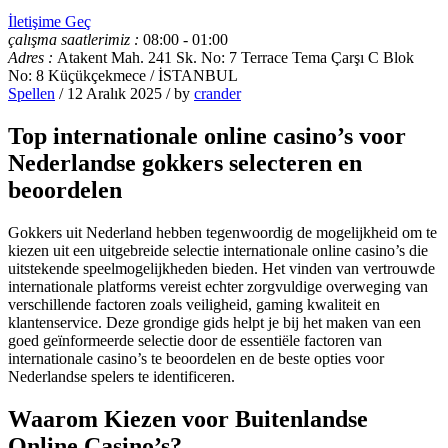
İletişime Geç
çalışma saatlerimiz :
08:00 - 01:00
Adres :
Atakent Mah. 241 Sk. No: 7 Terrace Tema Çarşı C Blok
No: 8 Küçükçekmece / İSTANBUL
Spellen
/ 12 Aralık 2025 / by
crander
Top internationale online casino’s voor
Nederlandse gokkers selecteren en
beoordelen
Gokkers uit Nederland hebben tegenwoordig de mogelijkheid om te
kiezen uit een uitgebreide selectie internationale online casino’s die
uitstekende speelmogelijkheden bieden. Het vinden van vertrouwde
internationale platforms vereist echter zorgvuldige overweging van
verschillende factoren zoals veiligheid, gaming kwaliteit en
klantenservice. Deze grondige gids helpt je bij het maken van een
goed geïnformeerde selectie door de essentiële factoren van
internationale casino’s te beoordelen en de beste opties voor
Nederlandse spelers te identificeren.
Waarom Kiezen voor Buitenlandse
Online Casino’s?