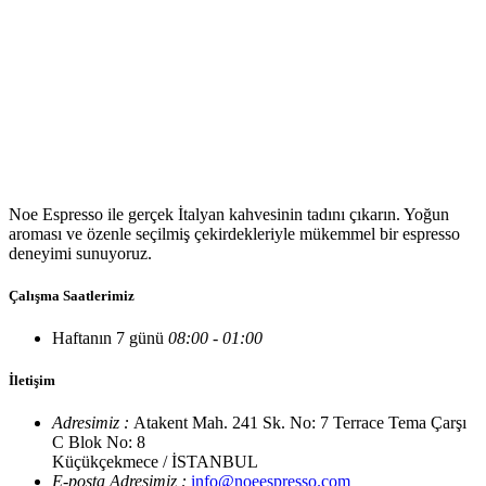
Noe Espresso ile gerçek İtalyan kahvesinin tadını çıkarın. Yoğun
aroması ve özenle seçilmiş çekirdekleriyle mükemmel bir espresso
deneyimi sunuyoruz.
Çalışma Saatlerimiz
Haftanın 7 günü
08:00 - 01:00
İletişim
Adresimiz :
Atakent Mah. 241 Sk. No: 7 Terrace Tema Çarşı
C Blok No: 8
Küçükçekmece / İSTANBUL
E-posta Adresimiz :
info@noeespresso.com