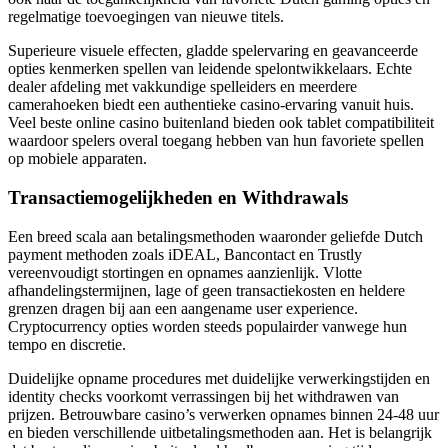
regelmatige toevoegingen van nieuwe titels.
Superieure visuele effecten, gladde spelervaring en geavanceerde
opties kenmerken spellen van leidende spelontwikkelaars. Echte
dealer afdeling met vakkundige spelleiders en meerdere
camerahoeken biedt een authentieke casino-ervaring vanuit huis.
Veel beste online casino buitenland bieden ook tablet compatibiliteit
waardoor spelers overal toegang hebben van hun favoriete spellen
op mobiele apparaten.
Transactiemogelijkheden en Withdrawals
Een breed scala aan betalingsmethoden waaronder geliefde Dutch
payment methoden zoals iDEAL, Bancontact en Trustly
vereenvoudigt stortingen en opnames aanzienlijk. Vlotte
afhandelingstermijnen, lage of geen transactiekosten en heldere
grenzen dragen bij aan een aangename user experience.
Cryptocurrency opties worden steeds populairder vanwege hun
tempo en discretie.
Duidelijke opname procedures met duidelijke verwerkingstijden en
identity checks voorkomt verrassingen bij het withdrawen van
prijzen. Betrouwbare casino’s verwerken opnames binnen 24-48 uur
en bieden verschillende uitbetalingsmethoden aan. Het is belangrijk