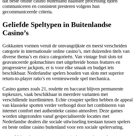
dat beste online casino buitenland haalbare processing tijden
communiceren en consistent presteren volgens hun
gecommuniceerde criteria.
Geliefde Speltypen in Buitenlandse
Casino’s
Gokkasten vormen veruit de omvangrijkste en meest verscheiden
categorie in internationale online casino’s, met duizenden titels van
diverse thema’s en risico categorieën. Van vintage fruit slots tot
geavanceerde gokmachines met uitgebreide bonus features en
progressieve jackpots, er is voor elke smaak en budget iets
beschikbaar. Nederlandse spelers houden van slots met superior
return-to-player ratio’s en vernieuwende spel mechanica.
Casino games zoals 21, roulette en baccarat blijven permanente
topkeuzes, vaak beschikbaar in meerdere varianten met
verschillende inzetlimieten. Echte croupier spellen hebben de appeal
van klassieke sporten verder verhoogd door het combineren van
internet comfort met authentieke casino atmosfeer. Deze games
worden uitgezonden vanaf gespecialiseerde locaties met
Nederlandse dealers die sociale uitwisseling toestaan tussen spelers
en beste online casino buitenland voor een sociale spelervaring.