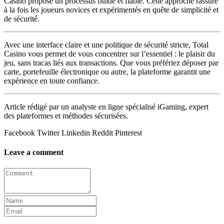
Casino propose un processus fluide et fiable. Cette approche rassure
à la fois les joueurs novices et expérimentés en quête de simplicité et
de sécurité.
Avec une interface claire et une politique de sécurité stricte, Total
Casino vous permet de vous concentrer sur l’essentiel : le plaisir du
jeu, sans tracas liés aux transactions. Que vous préfériez déposer par
carte, portefeuille électronique ou autre, la plateforme garantit une
expérience en toute confiance.
Article rédigé par un analyste en ligne spécialisé iGaming, expert
des plateformes et méthodes sécurisées.
Facebook
Twitter
Linkedin
Reddit
Pinterest
Leave a comment