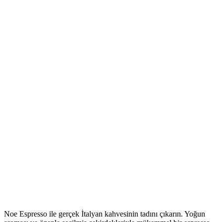
Noe Espresso ile gerçek İtalyan kahvesinin tadını çıkarın. Yoğun