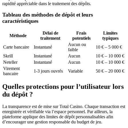
rapidité appréciable dans le traitement des dépôts.
Tableau des méthodes de dépôt et leurs
caractéristiques
Délai de
Frais
Limites
Méthode
traitement
potentiels
typiques
Aucun ou
Carte bancaire
Instantané
10 € – 5 000 €
faible
Skrill
Instantané
Aucun
10 € – 10 000 €
Neteller
Instantané
Aucun
10 € – 10 000 €
Virement
1-3 jours ouvrés
Variable
50 € – 20 000 €
bancaire
Quelles protections pour l’utilisateur lors
du dépôt ?
La transparence est de mise sur Total Casino. Chaque transaction est
enregistrée et vérifiable via l’espace personnel. Par ailleurs, la
plateforme applique des limites de dépôt personnalisables afin
d’encourager une gestion responsable du budget de jeu.