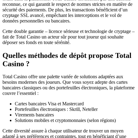
reconnue, ce qui garantit le respect de normes strictes en matière de
sécurité des paiements. De plus, les transactions bénéficient d’un
cryptage SSL avancé, empêchant les interceptions et le vol de
données personnelles ou bancaires.
Cette double garantie – licence sérieuse et technologie de cryptage –
fait de Total Casino un acteur sûr pour tout joueur qui souhaite
déposer ses fonds en toute sérénité.
Quelles méthodes de dépôt propose Total
Casino ?
Total Casino offre une palette variée de solutions adaptées aux
besoins modernes des joueurs. Que vous soyez adepte des cartes
bancaires classiques ou des portefeuilles électroniques, la plateforme
couvre l’essentiel :
Cartes bancaires Visa et Mastercard
Portefeuilles électroniques : Skrill, Neteller
Virements bancaires
Solutions mobiles et cryptomonnaies (selon régions)
Cette diversité assure à chaque utilisateur de trouver un moyen
adapté à ses préférences et contraintes, tout en bénéficiant d’une