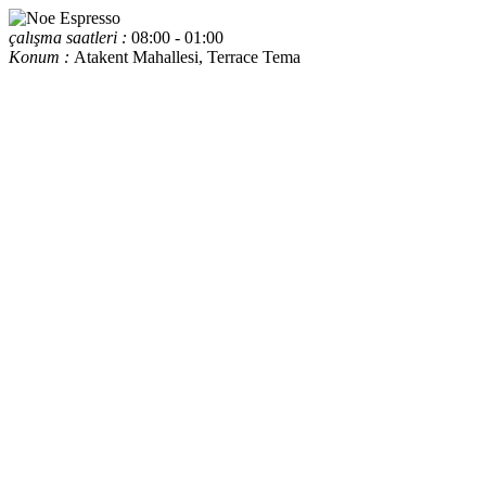
çalışma saatleri :
08:00 - 01:00
Konum :
Atakent Mahallesi, Terrace Tema