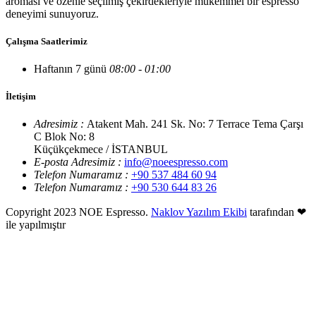
aroması ve özenle seçilmiş çekirdekleriyle mükemmel bir espresso
deneyimi sunuyoruz.
Çalışma Saatlerimiz
Haftanın 7 günü
08:00 - 01:00
İletişim
Adresimiz :
Atakent Mah. 241 Sk. No: 7 Terrace Tema Çarşı
C Blok No: 8
Küçükçekmece / İSTANBUL
E-posta Adresimiz :
info@noeespresso.com
Telefon Numaramız :
+90 537 484 60 94
Telefon Numaramız :
+90 530 644 83 26
Copyright 2023 NOE Espresso.
Naklov Yazılım Ekibi
tarafından ❤
ile yapılmıştır